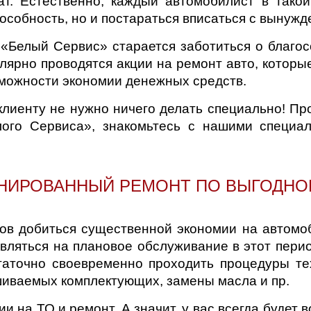
т. Естественно, каждый автомобилист в такой
собность, но и постараться вписаться с вынуж
«Белый Сервис» старается заботиться о благос
лярно проводятся акции на ремонт авто, котор
зможности экономии денежных средств.
клиенту не нужно ничего делать специально! П
ого Сервиса», знакомьтесь с нашими специа
НИРОВАННЫЙ РЕМОНТ ПО ВЫГОДНО
ва и Московская область
ов добиться существенной экономии на автомо
ляться на плановое обслуживание в этот пери
таточно своевременно проходить процедуры те
шиваемых комплектующих, замены масла и пр.
и на ТО и ремонт. А значит, у вас всегда будет