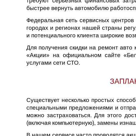
требуют серьезных финансовых затра
быстрее вернуть автомобилю работоспо
Казань
Федеральная сеть сервисных центров 
городах и регионах нашей страны регу
Киров
и потенциального клиента широкие во
Краснодар
Для получения скидки на ремонт авто 
«Акции» на официальном сайте «Бел
Красноярск
услугами сети СТО.
Липецк
ЗАПЛА
Моск
Муравленко
Существует несколько простых способ
специальными предложениями и отправ
Мурманск
можно застраховаться. Для этого дос
(включая компьютерную), замены изна
Нижневартовск
В нашем сервисе часто проводятся акци