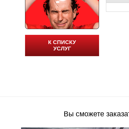
Саратов
Солнцево
Сочи
К СПИСКУ
УСЛУГ
Сургут
Тольятти
Тула
Тюмень
Ульяновск
Вы сможете заказа
Чебоксары