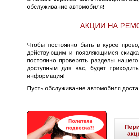
обслуживание автомобиля!
Нижний Новгоро
Новосибирск
АКЦИИ НА РЕМ
Одинцово
Чтобы постоянно быть в курсе прово
Орёл
действующим и появляющимся скидка
постоянно проверять разделы нашег
Оренбург
доступным для вас, будет приходит
информация!
Пенза
Пусть обслуживание автомобиля достав
Петрозаводск
Ростов-на-Дону
Самара
Пер
акц
Санкт-Петербург