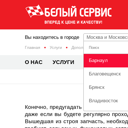
Вы находитесь в городе
Москва и Московс
Главная
Услуги
Дополнительный сервис
Барнаул
О НАС
УСЛУГИ
ЦЕНЫ
АКЦИ
Благовещенск
АКЦИИ
Брянск
Владивосток
Конечно, предугадать все ситуации, в
даже если вы будете регулярно проход
Вологда
Вышедшая из строя запчасть, необход
Екатеринбург