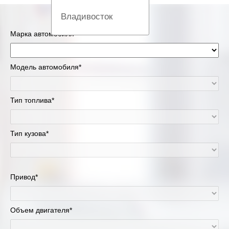
Владивосток
Марка автомобиля*
Вологда
Екатеринбург
Модель автомобиля*
Казань
Тип топлива*
Киров
Тип кузова*
Краснодар
Красноярск
Привод*
Липецк
Москва и Московская область
Объем двигателя*