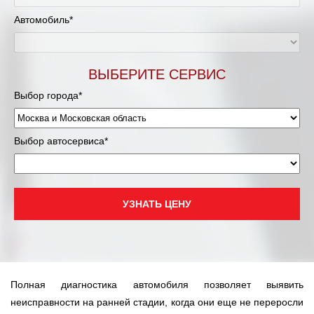
Муравленко
Автомобиль*
Мурманск
Нижневартовск
ВЫБЕРИТЕ СЕРВИС
Выбор города*
Нижний Новгород
Новосибирск
Выбор автосервиса*
Одинцово
Орёл
УЗНАТЬ ЦЕНУ
Оренбург
Пенза
Полная диагностика автомобиля позволяет выявить
Петрозаводск
неисправности на ранней стадии, когда они еще не переросли