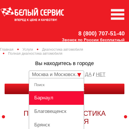
8 (800) 707-51-40
Звонок по России бесплатный
Главная
Услуги
Диагностика автомобиля
Полная диагностика автомобиля
Вы находитесь в городе
Москва и Московская область
/
НЕТ
ЗАКАЗАТЬ ЗВОНОК
Барнаул
Благовещенск
ПОЛНАЯ ДИАГНОСТИКА
АВТОМОБИЛЯ
Брянск