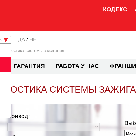
КОДЕКС
кая область
/
НЕТ
Диагностика системы зажигания
И
ГАРАНТИЯ
РАБОТА У НАС
ФРАНШИ
ГНОСТИКА СИСТЕМЫ ЗАЖИГ
Привод*
Выб