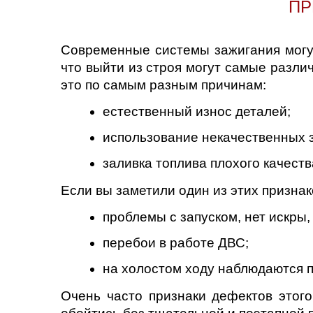
ПР
Нижний Новгоро
Новосибирск
Современные системы зажигания могут
что выйти из строя могут самые различ
Одинцово
это по самым разным причинам:
естественный износ деталей;
Орёл
использование некачественных 
Оренбург
заливка топлива плохого качеств
Пенза
Если вы заметили один из этих признак
Петрозаводск
проблемы с запуском, нет искры,
перебои в работе ДВС;
Ростов-на-Дону
на холостом ходу наблюдаются 
Самара
Очень часто признаки дефектов этого
Санкт-Петербург