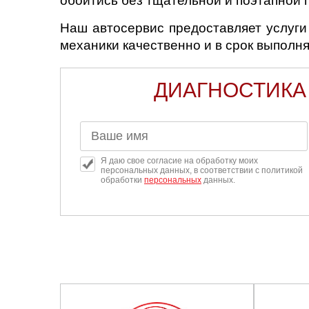
обойтись без тщательной и поэтапной 
Наш автосервис предоставляет услуг
Саратов
механики качественно и в срок выполня
Солнцево
ДИАГНОСТИКА
Сочи
Сургут
Тольятти
Я даю свое согласие на обработку моих
персональных данных, в соответствии с политикой
обработки
персональных
данных.
Тула
Тюмень
Ульяновск
Чебоксары