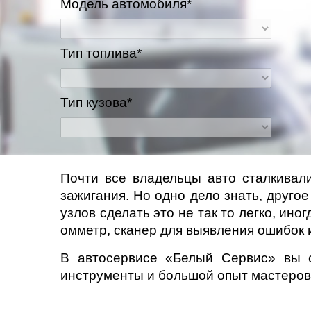
Модель автомобиля*
Казань
Тип топлива*
Киров
Краснодар
Тип кузова*
Красноярск
Липецк
Почти все владельцы авто сталкивали
зажигания. Но одно дело знать, друго
Моск
узлов сделать это не так то легко, и
Муравленко
омметр, сканер для выявления ошибок и
В автосервисе «Белый Сервис» вы с
Мурманск
инструменты и большой опыт мастеров 
Нижневартовск