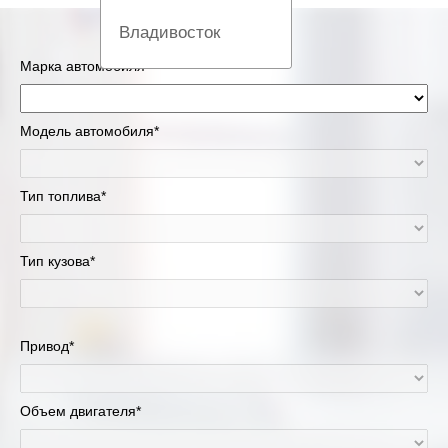
Владивосток
Марка автомобиля*
Вологда
Екатеринбург
Модель автомобиля*
Казань
Тип топлива*
Киров
Тип кузова*
Краснодар
Красноярск
Привод*
Липецк
Москва и Московская область
Объем двигателя*