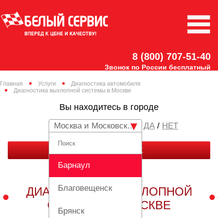
8 (800) 707-51-40
Звонок по России бесплатный
Главная
Услуги
Диагностика автомобиля
Диагностика выхлопной системы в Москве
Вы находитесь в городе
Москва и Московская область
/
НЕТ
ЗАКАЗАТЬ ЗВОНОК
Барнаул
Благовещенск
ДИАГНОСТИКА ВЫХЛОПНОЙ
СИСТЕМЫ В МОСКВЕ
Брянск