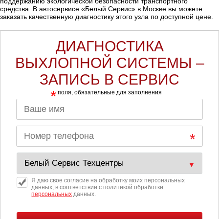
поддержанию экологической безопасности транспортного
средства. В автосервисе «Белый Сервис» в Москве вы можете
Ростов-на-Дону
заказать качественную диагностику этого узла по доступной цене.
Самара
ДИАГНОСТИКА
ВЫХЛОПНОЙ СИСТЕМЫ –
Санкт-Петербург
ЗАПИСЬ В СЕРВИС
Саратов
*
поля, обязательные для заполнения
Солнцево
Сочи
Сургут
Тольятти
Я даю свое согласие на обработку моих персональных
данных, в соответствии с политикой обработки
персональных
данных.
Тула