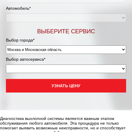
Муравленко
Автомобиль*
Мурманск
Нижневартовск
ВЫБЕРИТЕ СЕРВИС
Выбор города*
Нижний Новгород
Новосибирск
Выбор автосервиса*
Одинцово
Орёл
УЗНАТЬ ЦЕНУ
Оренбург
Пенза
Диагностика выхлопной системы является важным этапом
обслуживания любого автомобиля. Эта процедура не только
Петрозаводск
помогает выявить возможные неисправности, но и способствует