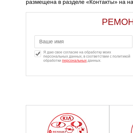
размещена в разделе «Контакты» на н
Казань
РЕМОН
Киров
Краснодар
Я даю свое согласие на обработку моих
Красноярск
персональных данных, в соответствии с политикой
обработки
персональных
данных.
Липецк
Моск
Муравленко
Мурманск
Нижневартовск