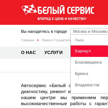
Вы находитесь в городе
Москва и Московс
Главная
Ремонт Глушителей
Барнаул
О НАС
УСЛУГИ
ЦЕНЫ
АКЦИ
Благовещенск
Брянск
Владивосток
Автосервис «Белый сервис» предлаг
диагностику, ремонт и техническое 
Вологда
нашем центре мы применяем пере
высококачественные работы с гара
Екатеринбург