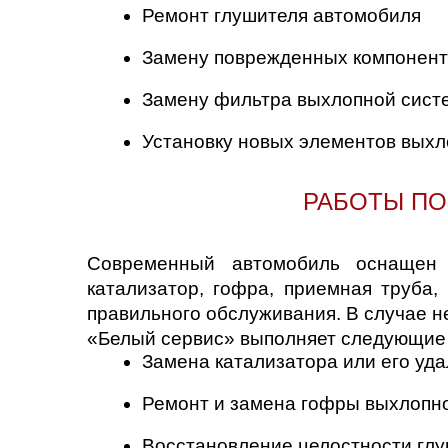
Ремонт глушителя автомобиля
Саратов
Замену поврежденных компонент
Солнцево
Замену фильтра выхлопной сист
Сочи
Установку новых элементов вых
Сургут
РАБОТЫ ПО
Тольятти
Современный автомобиль оснащен 
Тула
катализатор, гофра, приемная труба
правильного обслуживания. В случае н
Тюмень
«Белый сервис» выполняет следующие 
Замена катализатора или его уд
Ульяновск
Ремонт и замена гофры выхлопн
Чебоксары
Восстановление целостности гл