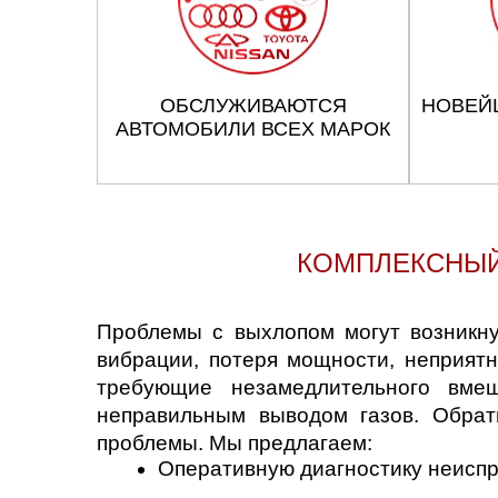
Нижний Новгоро
Новосибирск
ОБСЛУЖИВАЮТСЯ
НОВЕЙ
Одинцово
АВТОМОБИЛИ ВСЕХ МАРОК
Орёл
Оренбург
КОМПЛЕКСНЫЙ
Пенза
Проблемы с выхлопом могут возникну
Петрозаводск
вибрации, потеря мощности, неприят
требующие незамедлительного вме
Ростов-на-Дону
неправильным выводом газов. Обра
Самара
проблемы. Мы предлагаем:
Оперативную диагностику неисп
Санкт-Петербург