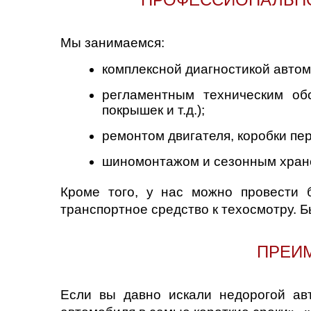
Нижний Новгоро
Мы занимаемся:
Новосибирск
комплексной диагностикой автомо
Одинцово
регламентным техническим об
покрышек и т.д.);
Орёл
ремонтом двигателя, коробки пе
Оренбург
шиномонтажом и сезонным хран
Пенза
Кроме того, у нас можно провести б
транспортное средство к техосмотру. Б
Петрозаводск
Ростов-на-Дону
ПРЕИМ
Самара
Если вы давно искали недорогой ав
Санкт-Петербург