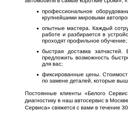
автомобиля в самые короткие сроки», 
профессиональное оборудован
Саратов
крупнейшими мировыми автопрои
Солнцево
опытные мастера. Каждый сотру
работе и разбирается в устрой
Сочи
проходят профильное обучение;
быстрая доставка запчастей.
Сургут
предложить возможность быстр
для вас;
Тольятти
фиксированные цены. Стоимость
Тула
по замене деталей, которые выш
Тюмень
Постоянные клиенты «Белого Сервис
диагностику в наш автосервис в Москве
Ульяновск
Сервиса» свяжется с вами в течение 30
Чебоксары