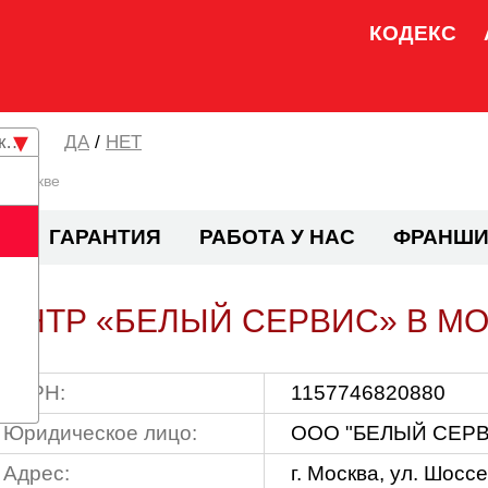
КОДЕКС
кая область
/
НЕТ
в Москве
И
ГАРАНТИЯ
РАБОТА У НАС
ФРАНШИ
ЕНТР «БЕЛЫЙ СЕРВИС» В М
ОГРН:
1157746820880
Юридическое лицо:
ООО "БЕЛЫЙ СЕР
Адрес:
г. Москва, ул. Шосс