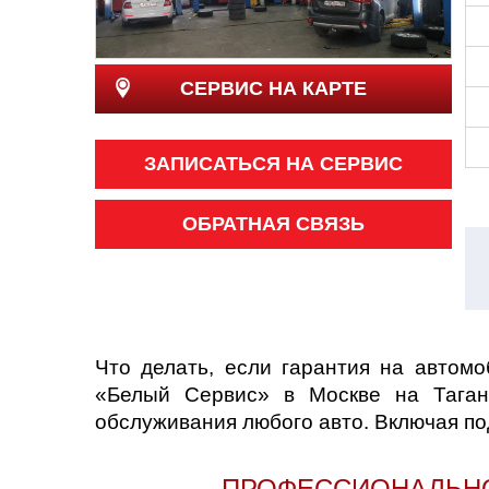
Казань
СЕРВИС НА КАРТЕ
Киров
Краснодар
ЗАПИСАТЬСЯ НА СЕРВИС
Красноярск
ОБРАТНАЯ СВЯЗЬ
Липецк
Моск
Муравленко
Что делать, если гарантия на автом
«Белый Сервис» в Москве на Таганк
Мурманск
обслуживания любого авто. Включая по
Нижневартовск
ПРОФЕССИОНАЛЬНО