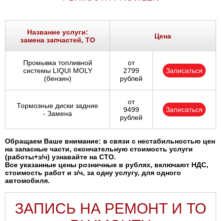
Ростов-на-Дону
Самара
Название услуги:
Цена
замена запчастей, ТО
Санкт-Петербург
Промывка топливной
от
системы LIQUI MOLY
2799
Записаться
Саратов
(бензин)
рублей
Солнцево
от
Тормозные диски задние
9499
Записаться
- Замена
рублей
Сочи
Обращаем Ваше внимание: в связи с нестабильностью цен
Сургут
на запасные части, окончательную стоимость услуги
(работы+з/ч) узнавайте на СТО.
Все указанные цены розничные в рублях, включают НДС,
Тольятти
стоимость работ и з/ч, за одну услугу, для одного
автомобиля.
Тула
ЗАПИСЬ НА РЕМОНТ И ТО
Тюмень