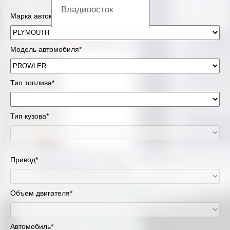
Владивосток
Марка автомобиля*
Вологда
Модель автомобиля*
Екатеринбург
Казань
Тип топлива*
Киров
Тип кузова*
Краснодар
Красноярск
Привод*
Липецк
Объем двигателя*
Москва и Московская область
Муравленко
Автомобиль*