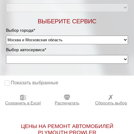
Мурманск
ВЫБЕРИТЕ СЕРВИС
Нижневартовск
Выбор города*
Нижний Новгород
Выбор автосервиса*
Новосибирск
Одинцово
Орёл
Показать выбранные
Оренбург
Сохранить в Excel
Распечатать
Сбросить выбор
Пенза
Петрозаводск
ЦЕНЫ НА РЕМОНТ АВТОМОБИЛЕЙ
PLYMOUTH PROWLER