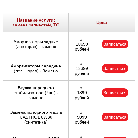
Ростов-на-Дону
Самара
Название услуги:
Цена
замена запчастей, ТО
Санкт-Петербург
от
Амортизаторы задние
10699
Записаться
(лев+прав) - замена
Саратов
рублей
Солнцево
от
Амортизаторы передние
13399
Записаться
(лев + прав) - Замена
рублей
Сочи
Втулка переднего
от
Сургут
стабилизатора (2шт) -
1899
Записаться
замена
рублей
Тольятти
Замена моторного масла
от
CASTROL 0W30
5099
Записаться
Тула
(синтетика)
рублей
Тюмень
от