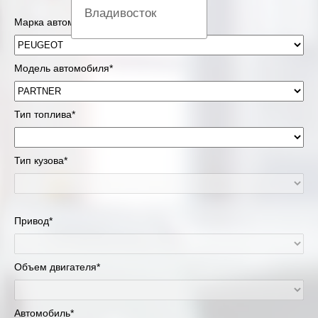
Владивосток
Марка автомобиля*
Вологда
Модель автомобиля*
Екатеринбург
Казань
Тип топлива*
Киров
Тип кузова*
Краснодар
Красноярск
Привод*
Липецк
Объем двигателя*
Москва и Московская область
Муравленко
Автомобиль*