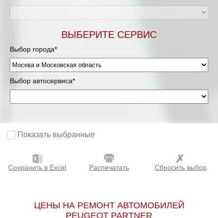
Мурманск
ВЫБЕРИТЕ СЕРВИС
Нижневартовск
Выбор города*
Нижний Новгород
Выбор автосервиса*
Новосибирск
Одинцово
Орёл
Показать выбранные
Оренбург
Сохранить в Excel
Распечатать
Сбросить выбор
Пенза
Петрозаводск
ЦЕНЫ НА РЕМОНТ АВТОМОБИЛЕЙ
PEUGEOT PARTNER