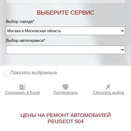
Мурманск
ВЫБЕРИТЕ СЕРВИС
Выбор города*
Нижневартовск
Нижний Новгород
Выбор автосервиса*
Новосибирск
Одинцово
Показать выбранные
Орёл
Сохранить в Excel
Распечатать
Сбросить выбор
Оренбург
Пенза
ЦЕНЫ НА РЕМОНТ АВТОМОБИЛЕЙ
PEUGEOT 504
Петрозаводск