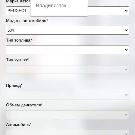
Марка автомобиля*
Владивосток
Вологда
Модель автомобиля*
Екатеринбург
Тип топлива*
Казань
Тип кузова*
Киров
Краснодар
Привод*
Красноярск
Липецк
Объем двигателя*
Москва и Московская область
Автомобиль*
Муравленко