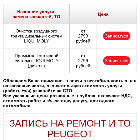
Ростов-на-Дону
Название услуги:
Цена
замена запчастей, ТО
Самара
Очистка воздушного
от
Санкт-Петербург
тракта дизельных систем
2799
Записаться
LIQUI MOLY
рублей
Саратов
Промывка топливной
от
системы LIQUI MOLY
2799
Записаться
Солнцево
(дизель)
рублей
Сочи
Обращаем Ваше внимание: в связи с нестабильностью цен
на запасные части, окончательную стоимость услуги
(работы+з/ч) узнавайте на СТО.
Сургут
Все указанные цены розничные в рублях, включают НДС,
стоимость работ и з/ч, за одну услугу, для одного
автомобиля.
Тольятти
ЗАПИСЬ НА РЕМОНТ И ТО
Тула
PEUGEOT
Тюмень