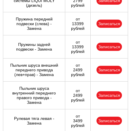
системы LIQUI MOLY
2799
Записаться
(дизель)
рублей
Пружина передней
от
подвески (слева) -
13399
Записаться
Замена
рублей
от
Пружины задней
13399
Записаться
подвески - Замена
рублей
Пыльник шруса внешний
от
переднего привода
2499
Записаться
(лев+прав) - Замена
рублей
Пыльник шруса
от
внутренний переднего
2499
Записаться
правого привода -
рублей
Замена
от
Рулевая тяга левая -
3499
Записаться
Замена
рублей