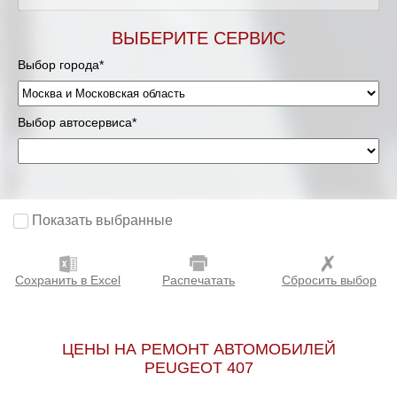
Мурманск
ВЫБЕРИТЕ СЕРВИС
Выбор города*
Нижневартовск
Нижний Новгород
Выбор автосервиса*
Новосибирск
Одинцово
Показать выбранные
Орёл
Сохранить в Excel
Распечатать
Сбросить выбор
Оренбург
Пенза
ЦЕНЫ НА РЕМОНТ АВТОМОБИЛЕЙ
PEUGEOT 407
Петрозаводск