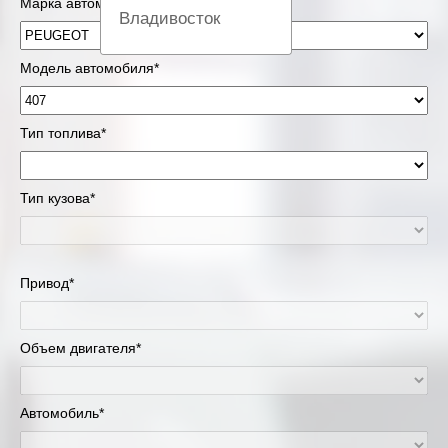
Марка автомобиля*
Владивосток
Вологда
Модель автомобиля*
Екатеринбург
Тип топлива*
Казань
Тип кузова*
Киров
Краснодар
Привод*
Красноярск
Липецк
Объем двигателя*
Москва и Московская область
Автомобиль*
Муравленко