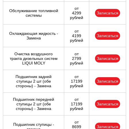
от
Обслуживание топливной
4299
Записаться
системы
рублей
от
Охлаждающая жидкость -
4199
Записаться
Замена
рублей
Очистка воздушного
от
тракта дизельных систем
2799
Записаться
LIQUI MOLY
рублей
Подшипник задней
от
ступицы 2 шт (обе
17199
Записаться
стороны) - Замена
рублей
Подшипник передней
от
ступицы 2 шт (обе
17199
Записаться
стороны) - Замена
рублей
от
Подшипник ступицы -
8699
Записаться