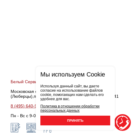
Мы используем Cookie
Белый Сервис Октябрьский
Используя данный сайт, вы даете
согласие на использование файлов
Московская область, Люберецкий район
cookie, помогающих нам сделать его
(Люберцы),поселок Октябрьский, улица Ленина, д. 41
удобнее для вас.
8 (495) 640-99-18
Записаться
Политика в отношении обработки
персональных данных
Пн - Вс с 9-00 до 21-00
ПРИНЯТЬ