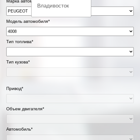
Марка автомобиля*
Владивосток
Вологда
Модель автомобиля*
Екатеринбург
Тип топлива*
Казань
Тип кузова*
Киров
Краснодар
Привод*
Красноярск
Липецк
Объем двигателя*
Москва и Московская область
Автомобиль*
Муравленко