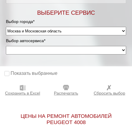
Мурманск
ВЫБЕРИТЕ СЕРВИС
Выбор города*
Нижневартовск
Нижний Новгород
Выбор автосервиса*
Новосибирск
Одинцово
Показать выбранные
Орёл
Сохранить в Excel
Распечатать
Сбросить выбор
Оренбург
Пенза
ЦЕНЫ НА РЕМОНТ АВТОМОБИЛЕЙ
PEUGEOT 4008
Петрозаводск