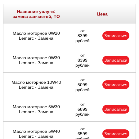
Ростов-на-Дону
Название услуги:
Цена
замена запчастей, ТО
Самара
от
Масло моторное 0W20
Санкт-Петербург
8399
Записаться
Lemarc - Замена
рублей
Саратов
от
Масло моторное 0W30
8399
Записаться
Солнцево
Lemarc - Замена
рублей
Сочи
от
Масло моторное 10W40
5099
Записаться
Lemarc - Замена
рублей
Сургут
от
Тольятти
Масло моторное 5W30
6899
Записаться
Lemarc - Замена
рублей
Тула
от
Масло моторное 5W40
6599
Записаться
Тюмень
Lemarc - Замена
рублей