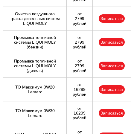
Ульяновск
Очистка воздушного
от
тракта дизельных систем
2799
Записаться
LIQUI MOLY
рублей
Чебоксары
Промывка топливной
от
Челябинск
системы LIQUI MOLY
2799
Записаться
(бензин)
рублей
Череповец
Промывка топливной
от
системы LIQUI MOLY
2799
Записаться
Ярославль
(дизель)
рублей
от
ТО Максимум 0W20
16299
Записаться
Lemarc
рублей
от
ТО Максимум 0W30
16299
Записаться
Lemarc
рублей
от