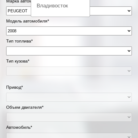
Марка автомобиля*
Владивосток
Вологда
Модель автомобиля*
Екатеринбург
Тип топлива*
Казань
Тип кузова*
Киров
Краснодар
Привод*
Красноярск
Липецк
Объем двигателя*
Москва и Московская область
Автомобиль*
Муравленко