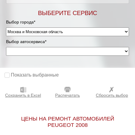
Мурманск
ВЫБЕРИТЕ СЕРВИС
Выбор города*
Нижневартовск
Нижний Новгород
Выбор автосервиса*
Новосибирск
Одинцово
Показать выбранные
Орёл
Сохранить в Excel
Распечатать
Сбросить выбор
Оренбург
Пенза
ЦЕНЫ НА РЕМОНТ АВТОМОБИЛЕЙ
PEUGEOT 2008
Петрозаводск