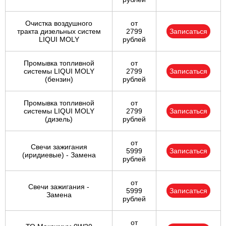
Ульяновск
Очистка воздушного
от
тракта дизельных систем
2799
Записаться
LIQUI MOLY
рублей
Чебоксары
Промывка топливной
от
Челябинск
системы LIQUI MOLY
2799
Записаться
(бензин)
рублей
Череповец
Промывка топливной
от
системы LIQUI MOLY
2799
Записаться
Ярославль
(дизель)
рублей
от
Свечи зажигания
5999
Записаться
(иридиевые) - Замена
рублей
от
Свечи зажигания -
5999
Записаться
Замена
рублей
от