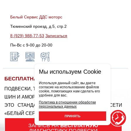
Белый Сервис ДДС моторс
Тюменский проезд, д.5, стр.2
8 (929) 988-77-53
Записаться
Пн-Вс c 9-00 до 20-00
Мы используем Cookie
БЕСПЛАТНАЯ ДИАГНОСТИКА
Используя данный сайт, вы даете
согласие на использование файлов
ПОДВЕСКИ, ТОРМОЗНОЙ СИСТЕМЫ
cookie, помогающих нам сделать его
удобнее для вас.
ШИН И АМОРТИЗАТОРОВ
Политика в отношении обработки
ЭТО СТАНДАРТ РАБОТЫ ФЕДЕРАЛЬНОЙ СЕТИ
персональных данных
«БЕЛЫЙ СЕРВИС»!
ПРИНЯТЬ
ЗАПИСЬ НА
БЕСПЛАТНУЮ
ДИАГНОСТИКУ ПОДВЕСКИ