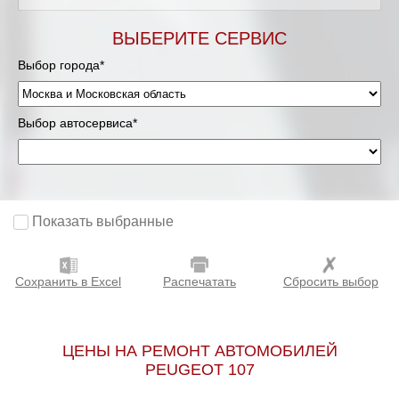
Мурманск
ВЫБЕРИТЕ СЕРВИС
Выбор города*
Нижневартовск
Нижний Новгород
Выбор автосервиса*
Новосибирск
Одинцово
Показать выбранные
Орёл
Сохранить в Excel
Распечатать
Сбросить выбор
Оренбург
Пенза
ЦЕНЫ НА РЕМОНТ АВТОМОБИЛЕЙ
PEUGEOT 107
Петрозаводск