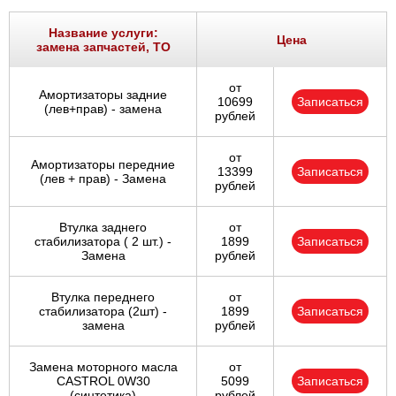
Ростов-на-Дону
Название услуги:
Цена
замена запчастей, ТО
Самара
от
Амортизаторы задние
Санкт-Петербург
10699
Записаться
(лев+прав) - замена
рублей
Саратов
от
Амортизаторы передние
13399
Записаться
Солнцево
(лев + прав) - Замена
рублей
Сочи
Втулка заднего
от
стабилизатора ( 2 шт.) -
1899
Записаться
Замена
рублей
Сургут
Втулка переднего
от
Тольятти
стабилизатора (2шт) -
1899
Записаться
замена
рублей
Тула
Замена моторного масла
от
CASTROL 0W30
5099
Записаться
Тюмень
(синтетика)
рублей