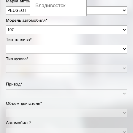
Марка автомобиля*
Владивосток
Вологда
Модель автомобиля*
Екатеринбург
Тип топлива*
Казань
Тип кузова*
Киров
Краснодар
Привод*
Красноярск
Липецк
Объем двигателя*
Москва и Московская область
Автомобиль*
Муравленко