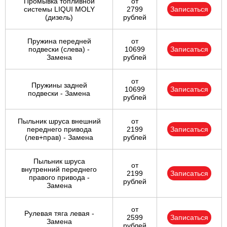
Промывка топливной
от
системы LIQUI MOLY
2799
Записаться
(дизель)
рублей
Пружина передней
от
подвески (слева) -
10699
Записаться
Замена
рублей
от
Пружины задней
10699
Записаться
подвески - Замена
рублей
Пыльник шруса внешний
от
переднего привода
2199
Записаться
(лев+прав) - Замена
рублей
Пыльник шруса
от
внутренний переднего
2199
Записаться
правого привода -
рублей
Замена
от
Рулевая тяга левая -
2599
Записаться
Замена
рублей