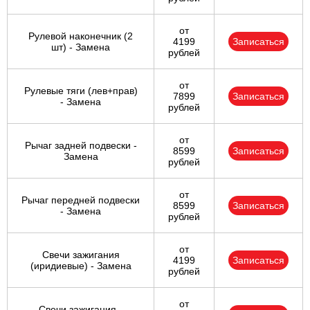
от
Рулевой наконечник (2
4199
Записаться
шт) - Замена
рублей
от
Рулевые тяги (лев+прав)
7899
Записаться
- Замена
рублей
от
Рычаг задней подвески -
8599
Записаться
Замена
рублей
от
Рычаг передней подвески
8599
Записаться
- Замена
рублей
от
Свечи зажигания
4199
Записаться
(иридиевые) - Замена
рублей
от
Свечи зажигания -