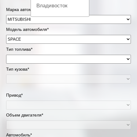
Владивосток
Марка автомобиля*
Вологда
Модель автомобиля*
Екатеринбург
Казань
Тип топлива*
Киров
Тип кузова*
Краснодар
Красноярск
Привод*
Липецк
Объем двигателя*
Москва и Московская область
Муравленко
Автомобиль*