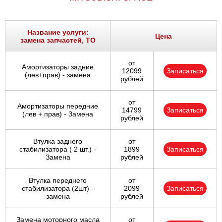
Ростов-на-Дону
Самара
Название услуги:
Цена
замена запчастей, ТО
Санкт-Петербург
от
Амортизаторы задние
12099
Записаться
(лев+прав) - замена
Саратов
рублей
Солнцево
от
Амортизаторы передние
14799
Записаться
(лев + прав) - Замена
рублей
Сочи
Втулка заднего
от
Сургут
стабилизатора ( 2 шт.) -
1899
Записаться
Замена
рублей
Тольятти
Втулка переднего
от
стабилизатора (2шт) -
2099
Записаться
Тула
замена
рублей
Тюмень
Замена моторного масла
от