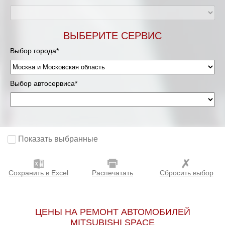
Мурманск
ВЫБЕРИТЕ СЕРВИС
Нижневартовск
Выбор города*
Нижний Новгород
Выбор автосервиса*
Новосибирск
Одинцово
Орёл
Показать выбранные
Оренбург
Сохранить в Excel
Распечатать
Сбросить выбор
Пенза
Петрозаводск
ЦЕНЫ НА РЕМОНТ АВТОМОБИЛЕЙ
MITSUBISHI SPACE