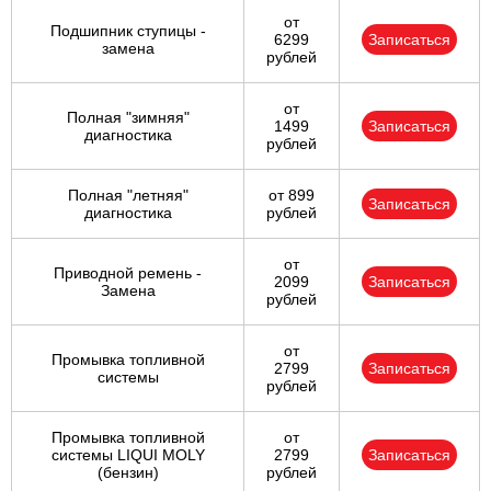
от
Подшипник ступицы -
6299
Записаться
замена
рублей
от
Полная "зимняя"
1499
Записаться
диагностика
рублей
Полная "летняя"
от 899
Записаться
диагностика
рублей
от
Приводной ремень -
2099
Записаться
Замена
рублей
от
Промывка топливной
2799
Записаться
системы
рублей
Промывка топливной
от
системы LIQUI MOLY
2799
Записаться
(бензин)
рублей