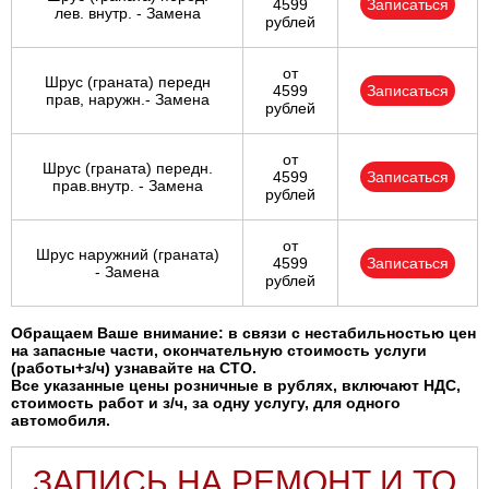
4599
Записаться
лев. внутр. - Замена
рублей
от
Шрус (граната) передн
4599
Записаться
прав, наружн.- Замена
рублей
от
Шрус (граната) передн.
4599
Записаться
прав.внутр. - Замена
рублей
от
Шрус наружний (граната)
4599
Записаться
- Замена
рублей
Обращаем Ваше внимание: в связи с нестабильностью цен
на запасные части, окончательную стоимость услуги
(работы+з/ч) узнавайте на СТО.
Все указанные цены розничные в рублях, включают НДС,
стоимость работ и з/ч, за одну услугу, для одного
автомобиля.
ЗАПИСЬ НА РЕМОНТ И ТО