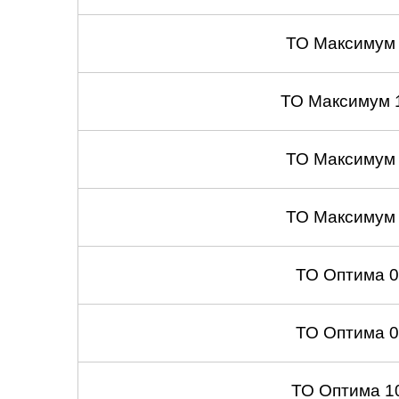
Саратов
ТО Максимум
Солнцево
ТО Максимум 
Сочи
ТО Максимум
Сургут
Тольятти
ТО Максимум
Тула
ТО Оптима 
Тюмень
Ульяновск
ТО Оптима 
Чебоксары
ТО Оптима 1