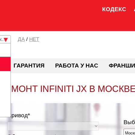
КОДЕКС
кая область
/
НЕТ
И
ГАРАНТИЯ
РАБОТА У НАС
ФРАНШИ
РЕМОНТ INFINITI JX В МОСКВ
Привод*
Выб