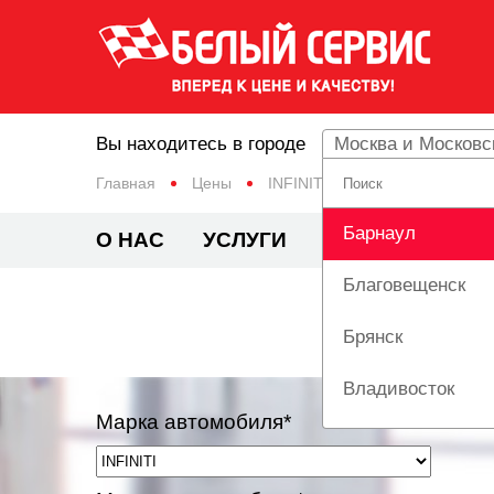
Вы находитесь в городе
Москва и Московс
Главная
Цены
INFINITI
JX
Барнаул
О НАС
УСЛУГИ
ЦЕНЫ
АКЦИ
Благовещенск
Брянск
Владивосток
Марка автомобиля*
Вологда
Екатеринбург