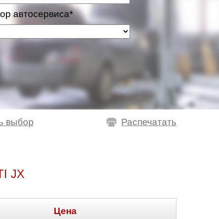
ор автосервиса*
ь выбор
Распечатать
I JX
Цена