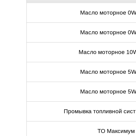
Нижний Новгоро
Масло моторное 0W
Новосибирск
Масло моторное 0W
Одинцово
Орёл
Масло моторное 10W
Оренбург
Масло моторное 5W
Пенза
Масло моторное 5W
Петрозаводск
Ростов-на-Дону
Промывка топливной сист
Самара
ТО Максимум
Санкт-Петербург