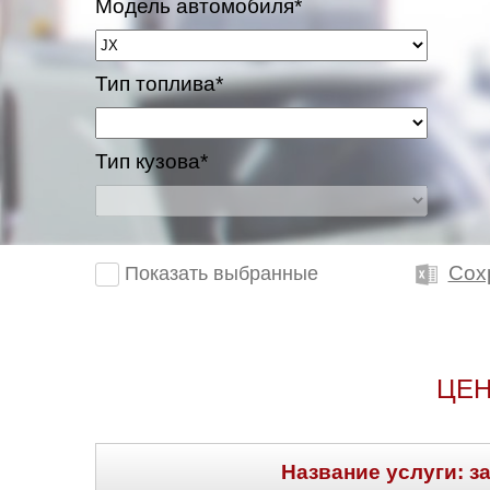
Модель автомобиля*
Казань
Тип топлива*
Киров
Краснодар
Тип кузова*
Красноярск
Липецк
Сох
Показать выбранные
Моск
Муравленко
ЦЕН
Мурманск
Нижневартовск
Название услуги: з