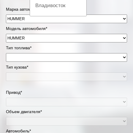
Владивосток
Марка автомобиля*
Вологда
Модель автомобиля*
Екатеринбург
Казань
Тип топлива*
Киров
Тип кузова*
Краснодар
Красноярск
Привод*
Липецк
Объем двигателя*
Москва и Московская область
Муравленко
Автомобиль*