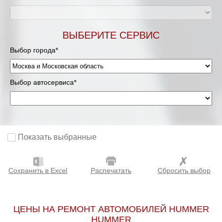
Мурманск
ВЫБЕРИТЕ СЕРВИС
Нижневартовск
Выбор города*
Нижний Новгород
Выбор автосервиса*
Новосибирск
Одинцово
Орёл
Показать выбранные
Оренбург
Сохранить в Excel
Распечатать
Сбросить выбор
Пенза
Петрозаводск
ЦЕНЫ НА РЕМОНТ АВТОМОБИЛЕЙ HUMMER
HUMMER