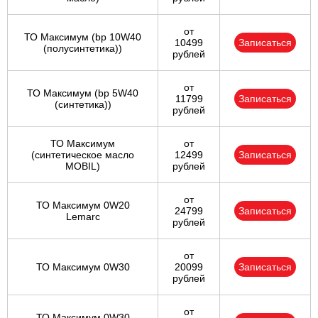
от
ТО Максимум (bp 10W40
10499
Записаться
(полусинтетика))
рублей
от
ТО Максимум (bp 5W40
11799
Записаться
(синтетика))
рублей
ТО Максимум
от
(cинтетическое масло
12499
Записаться
MOBIL)
рублей
от
ТО Максимум 0W20
24799
Записаться
Lemarc
рублей
от
ТО Максимум 0W30
20099
Записаться
рублей
от
ТО Максимум 0W30