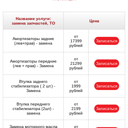
Ростов-на-Дону
Самара
Название услуги:
Цена
замена запчастей, ТО
Санкт-Петербург
от
Амортизаторы задние
17399
Записаться
(лев+прав) - замена
Саратов
рублей
Солнцево
от
Амортизаторы передние
21299
Записаться
(лев + прав) - Замена
рублей
Сочи
Втулка заднего
от
Сургут
стабилизатора ( 2 шт.) -
1999
Записаться
Замена
рублей
Тольятти
Втулка переднего
от
стабилизатора (2шт) -
2199
Записаться
Тула
замена
рублей
Тюмень
Замена моторного масла
от