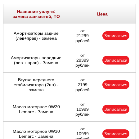
Ростов-на-Дону
Название услуги:
Цена
замена запчастей, ТО
Самара
от
Амортизаторы задние
Санкт-Петербург
21299
Записаться
(лев+прав) - замена
рублей
Саратов
от
Амортизаторы передние
29399
Записаться
Солнцево
(лев + прав) - Замена
рублей
Сочи
Втулка переднего
от
стабилизатора (2шт) -
2199
Записаться
замена
рублей
Сургут
от
Тольятти
Масло моторное 0W20
10999
Записаться
Lemarc - Замена
рублей
Тула
от
Масло моторное 0W30
10999
Записаться
Тюмень
Lemarc - Замена
рублей