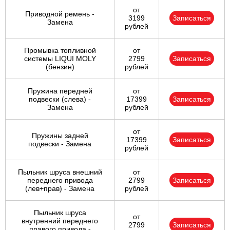
от
Приводной ремень -
3199
Записаться
Замена
рублей
Промывка топливной
от
системы LIQUI MOLY
2799
Записаться
(бензин)
рублей
Пружина передней
от
подвески (слева) -
17399
Записаться
Замена
рублей
от
Пружины задней
17399
Записаться
подвески - Замена
рублей
Пыльник шруса внешний
от
переднего привода
2799
Записаться
(лев+прав) - Замена
рублей
Пыльник шруса
от
внутренний переднего
2799
Записаться
правого привода -