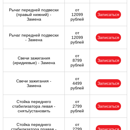
Рычаг передней подвески
от
(правый нижний) -
12099
Записаться
Замена
рублей
от
Рычаг передней подвески
12099
Записаться
- Замена
рублей
от
Свечи зажигания
8799
Записаться
(иридиевые) - Замена
рублей
от
Свечи зажигания -
4499
Записаться
Замена
рублей
Стойка переднего
от
стабилизатора левая -
2799
Записаться
снять/установить
рублей
Стойка переднего
от
стабилизатора правая -
2799
Записаться