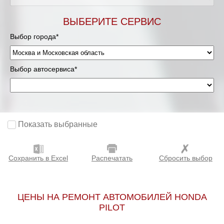
Мурманск
ВЫБЕРИТЕ СЕРВИС
Выбор города*
Нижневартовск
Нижний Новгород
Выбор автосервиса*
Новосибирск
Одинцово
Показать выбранные
Орёл
Сохранить в Excel
Распечатать
Сбросить выбор
Оренбург
Пенза
ЦЕНЫ НА РЕМОНТ АВТОМОБИЛЕЙ HONDA
PILOT
Петрозаводск