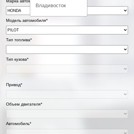
Марка автомобиля*
Владивосток
Вологда
Модель автомобиля*
Екатеринбург
Тип топлива*
Казань
Тип кузова*
Киров
Краснодар
Привод*
Красноярск
Липецк
Объем двигателя*
Москва и Московская область
Автомобиль*
Муравленко