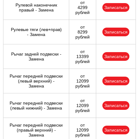
от
Рулевой наконечник
4299
Записаться
правый - Замена
рублей
от
Рулевые тяги (лев+прав)
8299
Записаться
- Замена
рублей
от
Рычаг задней подвески -
13399
Записаться
Замена
рублей
Рычаг передней подвески
от
(левый верхний) -
12099
Записаться
Замена
рублей
от
Рычаг передней подвески
12099
Записаться
(левый нижний) - Замена
рублей
Рычаг передней подвески
от
(правый верхний) -
12099
Записаться
Замена
рублей