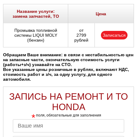
Ростов-на-Дону
Название услуги:
Цена
замена запчастей, ТО
Самара
Промывка топливной
от
Санкт-Петербург
системы LIQUI MOLY
2799
Записаться
(бензин)
рублей
Саратов
Обращаем Ваше внимание: в связи с нестабильностью цен
на запасные части, окончательную стоимость услуги
Солнцево
(работы+з/ч) узнавайте на СТО.
Все указанные цены розничные в рублях, включают НДС,
стоимость работ и з/ч, за одну услугу, для одного
Сочи
автомобиля.
Сургут
ЗАПИСЬ НА РЕМОНТ И ТО
HONDA
Тольятти
*
поля, обязательные для заполнения
Тула
Тюмень