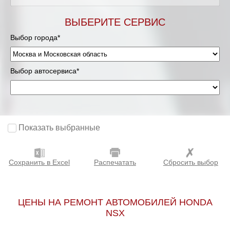
Мурманск
ВЫБЕРИТЕ СЕРВИС
Выбор города*
Нижневартовск
Нижний Новгород
Выбор автосервиса*
Новосибирск
Одинцово
Показать выбранные
Орёл
Сохранить в Excel
Распечатать
Сбросить выбор
Оренбург
Пенза
ЦЕНЫ НА РЕМОНТ АВТОМОБИЛЕЙ HONDA
NSX
Петрозаводск