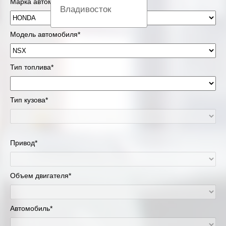
Марка автомобиля*
Владивосток
Вологда
Модель автомобиля*
Екатеринбург
Тип топлива*
Казань
Тип кузова*
Киров
Краснодар
Привод*
Красноярск
Липецк
Объем двигателя*
Москва и Московская область
Автомобиль*
Муравленко