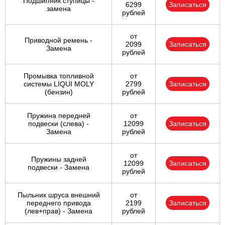
Подшипник ступицы -
6299
Записаться
замена
рублей
от
Приводной ремень -
2099
Записаться
Замена
рублей
Промывка топливной
от
системы LIQUI MOLY
2799
Записаться
(бензин)
рублей
Пружина передней
от
подвески (слева) -
12099
Записаться
Замена
рублей
от
Пружины задней
12099
Записаться
подвески - Замена
рублей
Пыльник шруса внешний
от
переднего привода
2199
Записаться
(лев+прав) - Замена
рублей