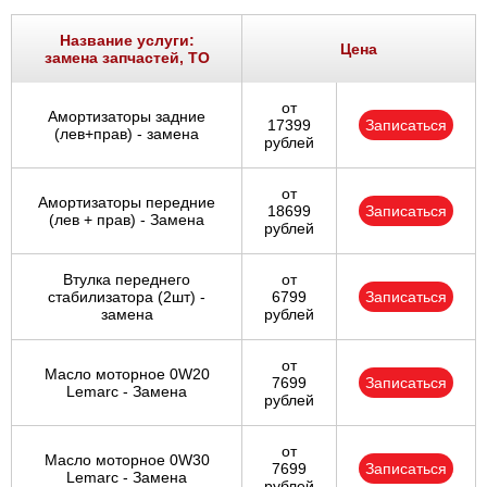
Ростов-на-Дону
Название услуги:
Цена
замена запчастей, ТО
Самара
от
Амортизаторы задние
Санкт-Петербург
17399
Записаться
(лев+прав) - замена
рублей
Саратов
от
Амортизаторы передние
18699
Записаться
Солнцево
(лев + прав) - Замена
рублей
Сочи
Втулка переднего
от
стабилизатора (2шт) -
6799
Записаться
замена
рублей
Сургут
от
Тольятти
Масло моторное 0W20
7699
Записаться
Lemarc - Замена
рублей
Тула
от
Масло моторное 0W30
7699
Записаться
Тюмень
Lemarc - Замена
рублей