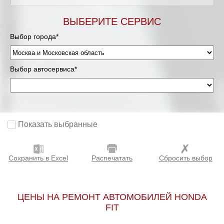
Мурманск
ВЫБЕРИТЕ СЕРВИС
Выбор города*
Нижневартовск
Нижний Новгород
Выбор автосервиса*
Новосибирск
Одинцово
Показать выбранные
Орёл
Сохранить в Excel
Распечатать
Сбросить выбор
Оренбург
Пенза
ЦЕНЫ НА РЕМОНТ АВТОМОБИЛЕЙ HONDA
FIT
Петрозаводск