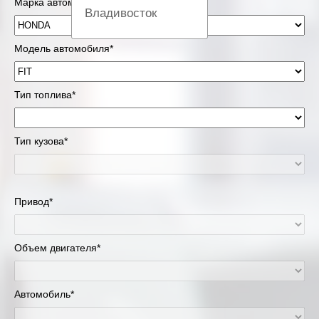
Марка автомобиля*
Владивосток
Вологда
Модель автомобиля*
Екатеринбург
Тип топлива*
Казань
Тип кузова*
Киров
Краснодар
Привод*
Красноярск
Липецк
Объем двигателя*
Москва и Московская область
Автомобиль*
Муравленко