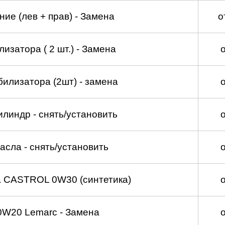
ие (лев + прав) - Замена
о
изатора ( 2 шт.) - Замена
билизатора (2шт) - замена
линдр - снять/установить
асла - снять/установить
а CASTROL 0W30 (синтетика)
0W20 Lemarc - Замена