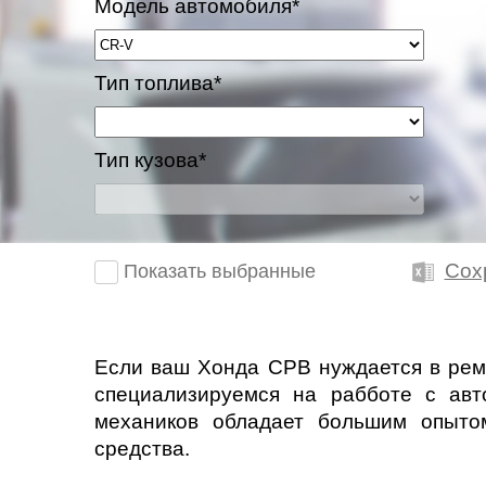
Модель автомобиля*
Казань
Тип топлива*
Киров
Краснодар
Тип кузова*
Красноярск
Липецк
Сох
Показать выбранные
Моск
Муравленко
Если ваш Хонда СРВ нуждается в рем
специализируемся на рабботе с ав
Мурманск
механиков обладает большим опытом
средства.
Нижневартовск