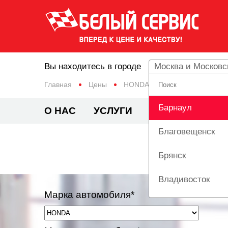
Вы находитесь в городе
Москва и Московс
Главная
Цены
HONDA
CR-V
Барнаул
О НАС
УСЛУГИ
ЦЕНЫ
АКЦИ
Благовещенск
Брянск
Владивосток
Марка автомобиля*
Вологда
Екатеринбург