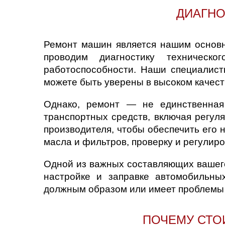
Нижний Новгоро
ДИАГНО
Новосибирск
Ремонт машин является нашим основ
проводим диагностику техническо
Одинцово
работоспособности. Наши специалис
Орёл
можете быть уверены в высоком качест
Однако, ремонт — не единственная
Оренбург
транспортных средств, включая регул
Пенза
производителя, чтобы обеспечить его
масла и фильтров, проверку и регулиро
Петрозаводск
Одной из важных составляющих вашего
Ростов-на-Дону
настройке и заправке автомобильны
должным образом или имеет проблемы 
Самара
ПОЧЕМУ СТО
Санкт-Петербург