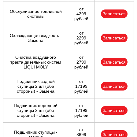
от
Обслуживание топливной
4299
Записаться
системы
рублей
от
Охлаждающая жидкость -
2299
Записаться
Замена
рублей
Очистка воздушного
от
тракта дизельных систем
2799
Записаться
LIQUI MOLY
рублей
Подшипник задней
от
ступицы 2 шт (обе
17199
Записаться
стороны) - Замена
рублей
Подшипник передней
от
ступицы 2 шт (обе
17199
Записаться
стороны) - Замена
рублей
от
Подшипник ступицы -
8699
Записаться