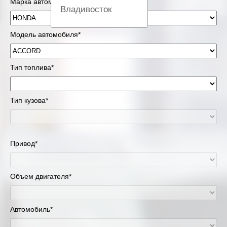
Марка автомобиля*
Владивосток
Вологда
Модель автомобиля*
Екатеринбург
Тип топлива*
Казань
Тип кузова*
Киров
Краснодар
Привод*
Красноярск
Липецк
Объем двигателя*
Москва и Московская область
Автомобиль*
Муравленко