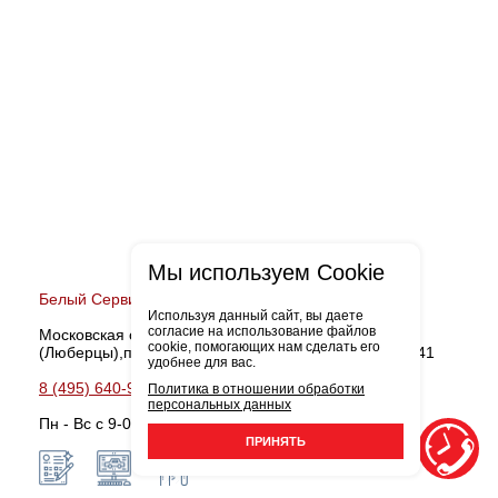
Мы используем Cookie
Белый Сервис Октябрьский
Используя данный сайт, вы даете
согласие на использование файлов
Московская область, Люберецкий район
cookie, помогающих нам сделать его
(Люберцы),поселок Октябрьский, улица Ленина, д. 41
удобнее для вас.
8 (495) 640-99-18
Записаться
Политика в отношении обработки
персональных данных
Пн - Вс с 9-00 до 21-00
ПРИНЯТЬ