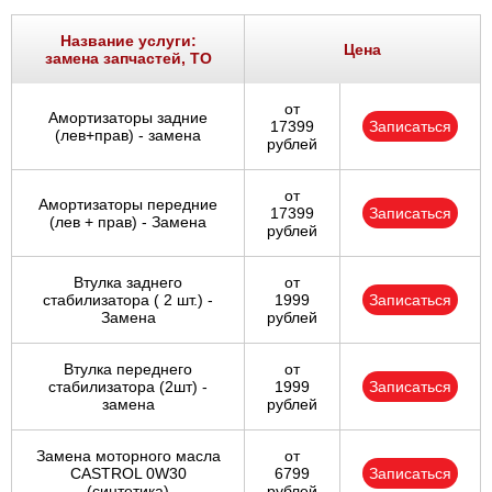
Ростов-на-Дону
Название услуги:
Цена
замена запчастей, ТО
Самара
от
Амортизаторы задние
Санкт-Петербург
17399
Записаться
(лев+прав) - замена
рублей
Саратов
от
Амортизаторы передние
17399
Записаться
Солнцево
(лев + прав) - Замена
рублей
Сочи
Втулка заднего
от
стабилизатора ( 2 шт.) -
1999
Записаться
Замена
рублей
Сургут
Втулка переднего
от
Тольятти
стабилизатора (2шт) -
1999
Записаться
замена
рублей
Тула
Замена моторного масла
от
CASTROL 0W30
6799
Записаться
Тюмень
(синтетика)
рублей