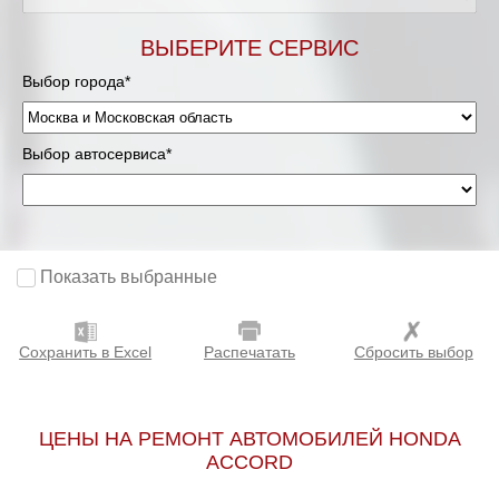
Мурманск
ВЫБЕРИТЕ СЕРВИС
Выбор города*
Нижневартовск
Нижний Новгород
Выбор автосервиса*
Новосибирск
Одинцово
Показать выбранные
Орёл
Сохранить в Excel
Распечатать
Сбросить выбор
Оренбург
Пенза
ЦЕНЫ НА РЕМОНТ АВТОМОБИЛЕЙ HONDA
ACCORD
Петрозаводск