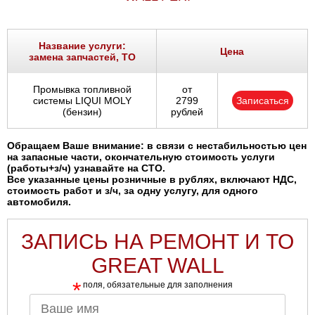
Ростов-на-Дону
Самара
Название услуги:
Цена
замена запчастей, ТО
Санкт-Петербург
Промывка топливной
от
системы LIQUI MOLY
2799
Записаться
Саратов
(бензин)
рублей
Солнцево
Обращаем Ваше внимание: в связи с нестабильностью цен
на запасные части, окончательную стоимость услуги
(работы+з/ч) узнавайте на СТО.
Сочи
Все указанные цены розничные в рублях, включают НДС,
стоимость работ и з/ч, за одну услугу, для одного
автомобиля.
Сургут
ЗАПИСЬ НА РЕМОНТ И ТО
Тольятти
GREAT WALL
Тула
*
поля, обязательные для заполнения
Тюмень