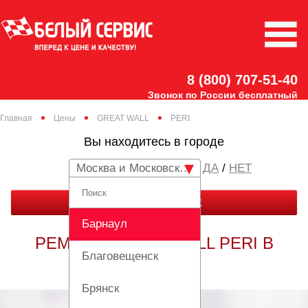
8 (800) 707-51-40
Звонок по России бесплатный
Главная
Цены
GREAT WALL
PERI
Вы находитесь в городе
Москва и Московская область
/
НЕТ
ЗАКАЗАТЬ ЗВОНОК
Барнаул
РЕМОНТ GREAT WALL PERI В
Благовещенск
МОСКВЕ
Брянск