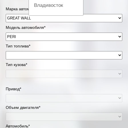
Владивосток
Марка автомобиля*
Вологда
Модель автомобиля*
Екатеринбург
Казань
Тип топлива*
Киров
Тип кузова*
Краснодар
Красноярск
Привод*
Липецк
Объем двигателя*
Москва и Московская область
Муравленко
Автомобиль*