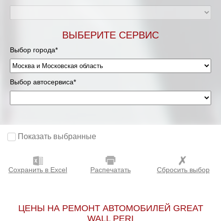
Мурманск
ВЫБЕРИТЕ СЕРВИС
Нижневартовск
Выбор города*
Нижний Новгород
Выбор автосервиса*
Новосибирск
Одинцово
Орёл
Показать выбранные
Оренбург
Сохранить в Excel
Распечатать
Сбросить выбор
Пенза
Петрозаводск
ЦЕНЫ НА РЕМОНТ АВТОМОБИЛЕЙ GREAT
WALL PERI