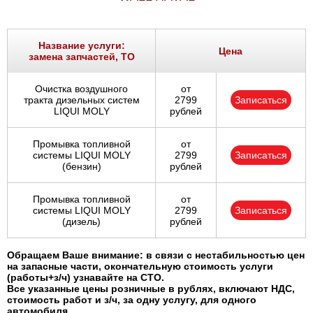
Ростов-на-Дону
Самара
Название услуги:
Цена
замена запчастей, ТО
Санкт-Петербург
Очистка воздушного
от
тракта дизельных систем
2799
Записаться
Саратов
LIQUI MOLY
рублей
Солнцево
Промывка топливной
от
системы LIQUI MOLY
2799
Записаться
(бензин)
рублей
Сочи
Промывка топливной
от
Сургут
системы LIQUI MOLY
2799
Записаться
(дизель)
рублей
Тольятти
Обращаем Ваше внимание: в связи с нестабильностью цен
на запасные части, окончательную стоимость услуги
Тула
(работы+з/ч) узнавайте на СТО.
Все указанные цены розничные в рублях, включают НДС,
стоимость работ и з/ч, за одну услугу, для одного
Тюмень
автомобиля.