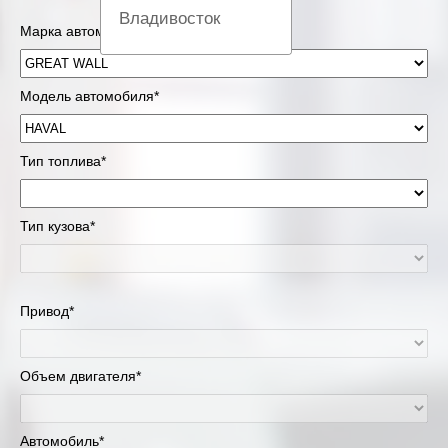
Владивосток
Марка автомобиля*
Вологда
Модель автомобиля*
Екатеринбург
Казань
Тип топлива*
Киров
Тип кузова*
Краснодар
Красноярск
Привод*
Липецк
Объем двигателя*
Москва и Московская область
Муравленко
Автомобиль*