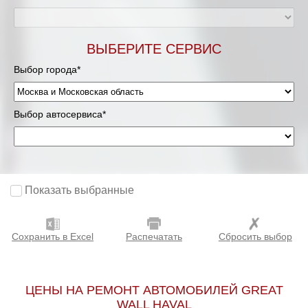
Мурманск
ВЫБЕРИТЕ СЕРВИС
Нижневартовск
Выбор города*
Нижний Новгород
Выбор автосервиса*
Новосибирск
Одинцово
Орёл
Показать выбранные
Оренбург
Сохранить в Excel
Распечатать
Сбросить выбор
Пенза
Петрозаводск
ЦЕНЫ НА РЕМОНТ АВТОМОБИЛЕЙ GREAT
WALL HAVAL