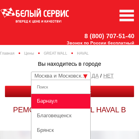
8 (800) 707-51-40
Звонок по России бесплатный
Главная
Цены
GREAT WALL
HAVAL
Вы находитесь в городе
Москва и Московская область
/
НЕТ
ЗАКАЗАТЬ ЗВОНОК
Барнаул
РЕМОНТ GREAT WALL HAVAL В
Благовещенск
МОСКВЕ
Брянск