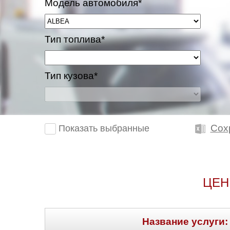
Модель автомобиля*
Казань
Тип топлива*
Киров
Краснодар
Тип кузова*
Красноярск
Липецк
Сох
Показать выбранные
Моск
Муравленко
ЦЕН
Мурманск
Нижневартовск
Название услуги: