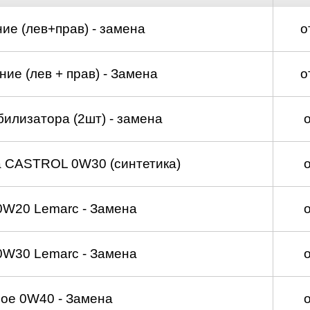
д
ие (лев+прав) - замена
о
ие (лев + прав) - Замена
о
билизатора (2шт) - замена
а CASTROL 0W30 (синтетика)
0W20 Lemarc - Замена
0W30 Lemarc - Замена
ое 0W40 - Замена