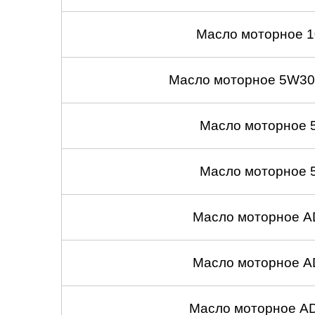
Саратов
Масло моторное 1
Солнцево
Масло моторное 5W30
Сочи
Масло моторное 
Сургут
Тольятти
Масло моторное 
Тула
Масло моторное A
Тюмень
Ульяновск
Масло моторное A
Чебоксары
Масло моторное A