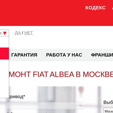
КОДЕКС
кая область
/
НЕТ
И
ГАРАНТИЯ
РАБОТА У НАС
ФРАНШИ
РЕМОНТ FIAT ALBEA В МОСКВ
Привод*
Выб