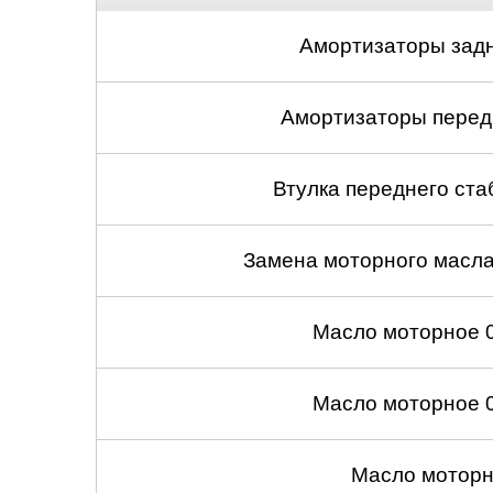
Нижний Новгоро
Амортизаторы задн
Новосибирск
Амортизаторы передн
Одинцово
Орёл
Втулка переднего ста
Оренбург
Замена моторного масл
Пенза
Масло моторное 
Петрозаводск
Ростов-на-Дону
Масло моторное 
Самара
Масло моторн
Санкт-Петербург