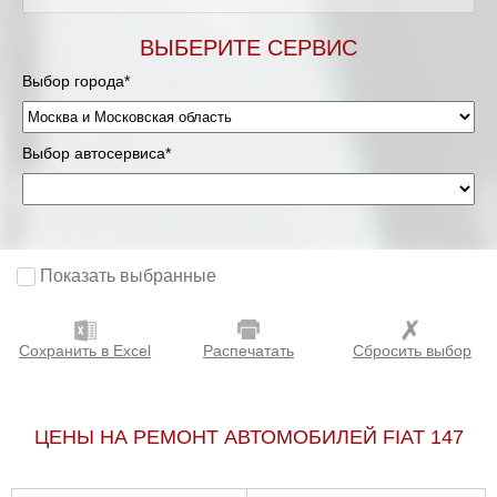
Мурманск
ВЫБЕРИТЕ СЕРВИС
Выбор города*
Нижневартовск
Нижний Новгород
Выбор автосервиса*
Новосибирск
Одинцово
Показать выбранные
Орёл
Сохранить в Excel
Распечатать
Сбросить выбор
Оренбург
Пенза
ЦЕНЫ НА РЕМОНТ АВТОМОБИЛЕЙ FIAT 147
Петрозаводск