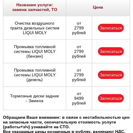
Ростов-на-Дону
Название услуги:
Цена
замена запчастей, ТО
Самара
Очистка воздушного
от
тракта дизельных систем
2799
Записаться
Санкт-Петербург
LIQUI MOLY
рублей
Саратов
Промывка топливной
от
системы LIQUI MOLY
2799
Записаться
(бензин)
рублей
Солнцево
Промывка топливной
от
Сочи
системы LIQUI MOLY
2799
Записаться
(дизель)
рублей
Сургут
от
Тормозные диски задние
9499
Записаться
- Замена
Тольятти
рублей
Тула
Обращаем Ваше внимание: в связи с нестабильностью цен
на запасные части, окончательную стоимость услуги
(работы+з/ч) узнавайте на СТО.
Тюмень
Все указанные цены розничные в рублях, включают НДС,