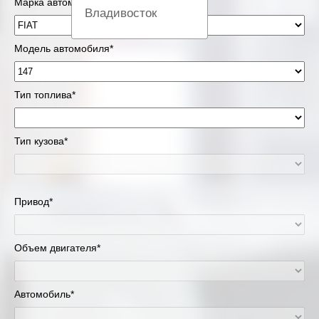
Марка автомобиля*
Владивосток
Вологда
Модель автомобиля*
Екатеринбург
Тип топлива*
Казань
Тип кузова*
Киров
Краснодар
Привод*
Красноярск
Липецк
Объем двигателя*
Москва и Московская область
Автомобиль*
Муравленко