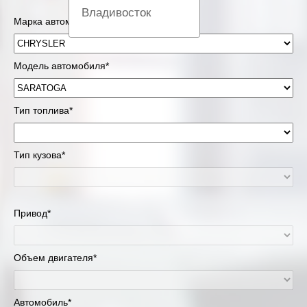
Владивосток
Марка автомобиля*
Вологда
Модель автомобиля*
Екатеринбург
Казань
Тип топлива*
Киров
Тип кузова*
Краснодар
Красноярск
Привод*
Липецк
Объем двигателя*
Москва и Московская область
Муравленко
Автомобиль*