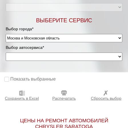
Мурманск
ВЫБЕРИТЕ СЕРВИС
Нижневартовск
Выбор города*
Нижний Новгород
Выбор автосервиса*
Новосибирск
Одинцово
Орёл
Показать выбранные
Оренбург
Сохранить в Excel
Распечатать
Сбросить выбор
Пенза
Петрозаводск
ЦЕНЫ НА РЕМОНТ АВТОМОБИЛЕЙ
CHRYSLER SARATOGA