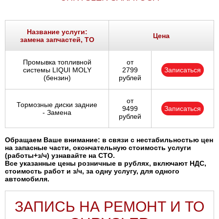
Ростов-на-Дону
Самара
Название услуги:
Цена
замена запчастей, ТО
Санкт-Петербург
Промывка топливной
от
системы LIQUI MOLY
2799
Записаться
Саратов
(бензин)
рублей
Солнцево
от
Тормозные диски задние
9499
Записаться
- Замена
рублей
Сочи
Обращаем Ваше внимание: в связи с нестабильностью цен
Сургут
на запасные части, окончательную стоимость услуги
(работы+з/ч) узнавайте на СТО.
Все указанные цены розничные в рублях, включают НДС,
Тольятти
стоимость работ и з/ч, за одну услугу, для одного
автомобиля.
Тула
ЗАПИСЬ НА РЕМОНТ И ТО
Тюмень