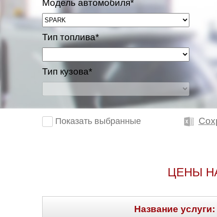
Модель автомобиля*
Казань
Тип топлива*
Киров
Краснодар
Тип кузова*
Красноярск
Липецк
Сох
Показать выбранные
Моск
Муравленко
ЦЕНЫ Н
Мурманск
Нижневартовск
Название услуги: