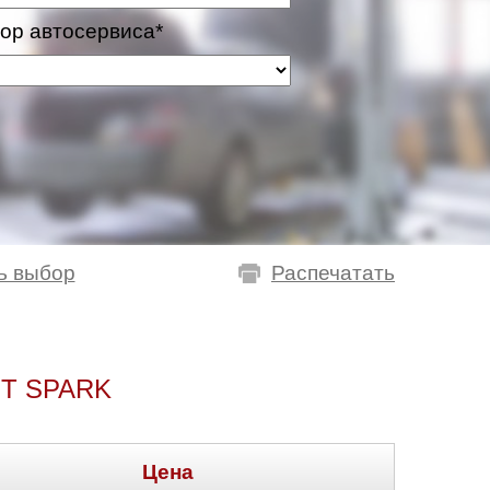
ор автосервиса*
ь выбор
Распечатать
T SPARK
Цена