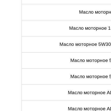
Саратов
Масло моторн
Солнцево
Масло моторное 1
Сочи
Масло моторное 5W30
Сургут
Тольятти
Масло моторное 
Тула
Масло моторное 
Тюмень
Ульяновск
Масло моторное A
Чебоксары
Масло моторное A