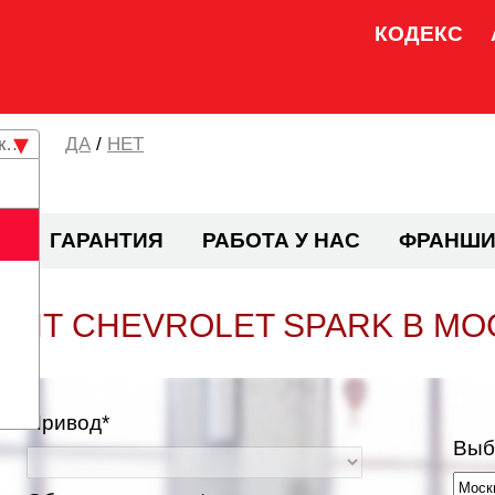
КОДЕКС
кая область
/
НЕТ
И
ГАРАНТИЯ
РАБОТА У НАС
ФРАНШИ
ОНТ CHEVROLET SPARK В МО
Привод*
Выб