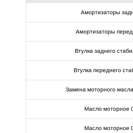
Нижний Новгоро
Амортизаторы задн
Новосибирск
Амортизаторы передн
Одинцово
Орёл
Втулка заднего стабил
Оренбург
Втулка переднего ста
Пенза
Замена моторного масл
Петрозаводск
Ростов-на-Дону
Масло моторное 
Самара
Масло моторное 
Санкт-Петербург