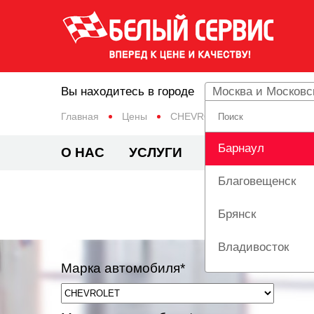
Вы находитесь в городе
Москва и Московс
Главная
Цены
CHEVROLET
SPARK
Барнаул
О НАС
УСЛУГИ
ЦЕНЫ
АКЦИ
Благовещенск
РЕМ
Брянск
Владивосток
Марка автомобиля*
Вологда
Екатеринбург