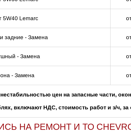
т 5W40 Lemarc
о
и задние - Замена
о
ушный - Замена
о
она - Замена
о
нестабильностью цен на запасные части, око
ях, включают НДС, стоимость работ и з/ч, за 
ИСЬ НА РЕМОНТ И ТО CHEVR