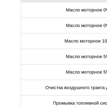
Нижний Новгоро
Масло моторное 0
Новосибирск
Масло моторное 0
Одинцово
Орёл
Масло моторное 10
Оренбург
Масло моторное 5
Пенза
Масло моторное 5
Петрозаводск
Ростов-на-Дону
Очистка воздушного тракта
Самара
Промывка топливной сис
Санкт-Петербург