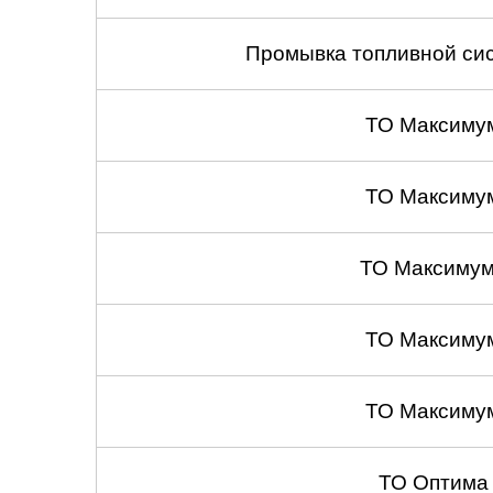
Саратов
Промывка топливной сис
Солнцево
ТО Максиму
Сочи
ТО Максиму
Сургут
Тольятти
ТО Максимум
Тула
ТО Максиму
Тюмень
Ульяновск
ТО Максиму
Чебоксары
ТО Оптима