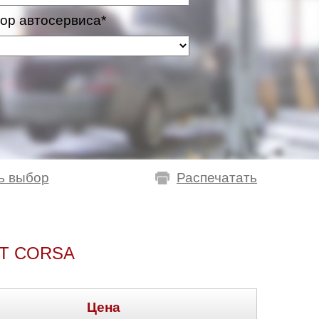
ор автосервиса*
ь выбор
Распечатать
T CORSA
Цена