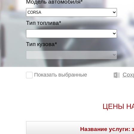
Модель автомобиля*
Казань
Тип топлива*
Киров
Краснодар
Тип кузова*
Красноярск
Липецк
Сох
Показать выбранные
Моск
Муравленко
ЦЕНЫ Н
Мурманск
Нижневартовск
Название услуги: 