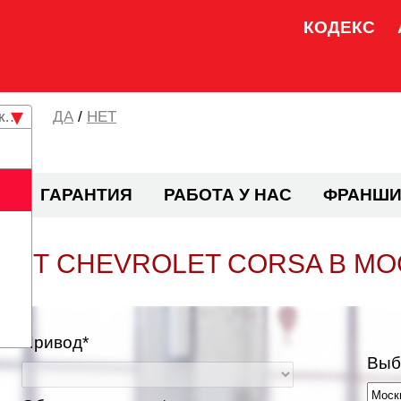
КОДЕКС
кая область
/
НЕТ
И
ГАРАНТИЯ
РАБОТА У НАС
ФРАНШИ
ОНТ CHEVROLET CORSA В МО
Привод*
Выб