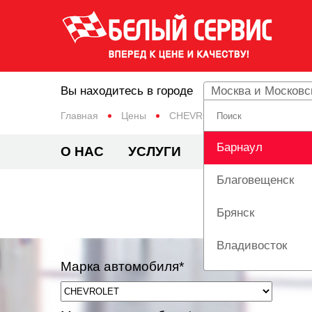
Вы находитесь в городе
Москва и Московс
Главная
Цены
CHEVROLET
CORSA
Барнаул
О НАС
УСЛУГИ
ЦЕНЫ
АКЦИ
Благовещенск
РЕМ
Брянск
Владивосток
Марка автомобиля*
Вологда
Екатеринбург