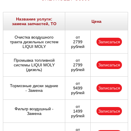
Ростов-на-Дону
Самара
Название услуги:
Цена
замена запчастей, ТО
Санкт-Петербург
Очистка воздушного
от
тракта дизельных систем
2799
Записаться
Саратов
LIQUI MOLY
рублей
Солнцево
Промывка топливной
от
системы LIQUI MOLY
2799
Записаться
(дизель)
рублей
Сочи
от
Тормозные диски задние
Сургут
9499
Записаться
- Замена
рублей
Тольятти
от
Фильтр воздушный -
1499
Записаться
Замена
Тула
рублей
Тюмень
от