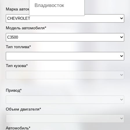
Владивосток
Марка автомобиля*
Вологда
Модель автомобиля*
Екатеринбург
Казань
Тип топлива*
Киров
Тип кузова*
Краснодар
Красноярск
Привод*
Липецк
Объем двигателя*
Москва и Московская область
Муравленко
Автомобиль*