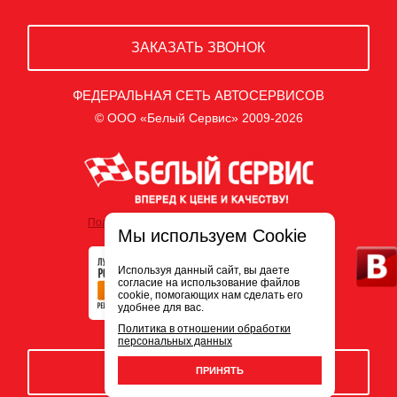
ЗАКАЗАТЬ ЗВОНОК
ФЕДЕРАЛЬНАЯ СЕТЬ АВТОСЕРВИСОВ
© ООО «Белый Сервис» 2009-2026
Политика обработки персональных данных
Мы используем Cookie
Используя данный сайт, вы даете
согласие на использование файлов
cookie, помогающих нам сделать его
удобнее для вас.
Политика в отношении обработки
персональных данных
ЗАПИСЬ НА СЕРВИС
ПРИНЯТЬ