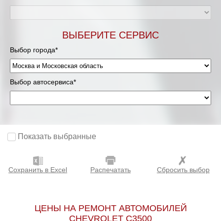
Мурманск
ВЫБЕРИТЕ СЕРВИС
Нижневартовск
Выбор города*
Нижний Новгород
Выбор автосервиса*
Новосибирск
Одинцово
Орёл
Показать выбранные
Оренбург
Сохранить в Excel
Распечатать
Сбросить выбор
Пенза
Петрозаводск
ЦЕНЫ НА РЕМОНТ АВТОМОБИЛЕЙ
CHEVROLET C3500