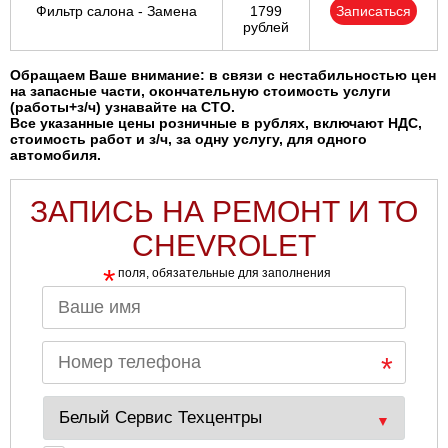
Фильтр салона - Замена
1799
Записаться
рублей
Ульяновск
Обращаем Ваше внимание: в связи с нестабильностью цен
Чебоксары
на запасные части, окончательную стоимость услуги
(работы+з/ч) узнавайте на СТО.
Все указанные цены розничные в рублях, включают НДС,
Челябинск
стоимость работ и з/ч, за одну услугу, для одного
автомобиля.
Череповец
ЗАПИСЬ НА РЕМОНТ И ТО
Ярославль
CHEVROLET
*
поля, обязательные для заполнения