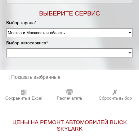
Мурманск
ВЫБЕРИТЕ СЕРВИС
Выбор города*
Нижневартовск
Нижний Новгород
Выбор автосервиса*
Новосибирск
Одинцово
Показать выбранные
Орёл
Сохранить в Excel
Распечатать
Сбросить выбор
Оренбург
Пенза
ЦЕНЫ НА РЕМОНТ АВТОМОБИЛЕЙ BUICK
SKYLARK
Петрозаводск