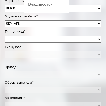
Марка автомобиля*
Владивосток
Вологда
Модель автомобиля*
Екатеринбург
Тип топлива*
Казань
Тип кузова*
Киров
Краснодар
Привод*
Красноярск
Липецк
Объем двигателя*
Москва и Московская область
Автомобиль*
Муравленко