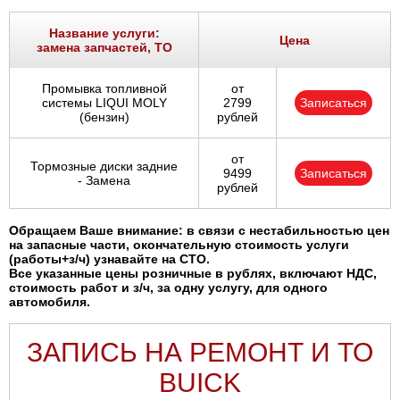
Ростов-на-Дону
Название услуги:
Цена
замена запчастей, ТО
Самара
Промывка топливной
от
Санкт-Петербург
системы LIQUI MOLY
2799
Записаться
(бензин)
рублей
Саратов
от
Тормозные диски задние
9499
Записаться
Солнцево
- Замена
рублей
Сочи
Обращаем Ваше внимание: в связи с нестабильностью цен
на запасные части, окончательную стоимость услуги
(работы+з/ч) узнавайте на СТО.
Сургут
Все указанные цены розничные в рублях, включают НДС,
стоимость работ и з/ч, за одну услугу, для одного
автомобиля.
Тольятти
ЗАПИСЬ НА РЕМОНТ И ТО
Тула
BUICK
Тюмень