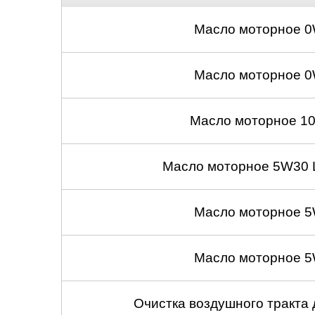
Нижний Новгоро
Масло моторное 0
Новосибирск
Масло моторное 0
Одинцово
Орёл
Масло моторное 10
Оренбург
Масло моторное 5W30 
Пенза
Масло моторное 5
Петрозаводск
Ростов-на-Дону
Масло моторное 5
Самара
Очистка воздушного тракта
Санкт-Петербург