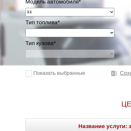
Модель автомобиля*
Казань
Тип топлива*
Киров
Краснодар
Тип кузова*
Красноярск
Липецк
Сох
Показать выбранные
Моск
Муравленко
ЦЕ
Мурманск
Нижневартовск
Название услуги: 