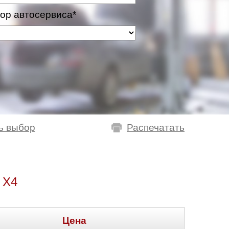
ор автосервиса*
ь выбор
Распечатать
 X4
Цена