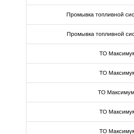
Саратов
Промывка топливной сис
Солнцево
Промывка топливной сис
Сочи
ТО Максиму
Сургут
Тольятти
ТО Максиму
Тула
ТО Максимум
Тюмень
Ульяновск
ТО Максиму
Чебоксары
ТО Максиму