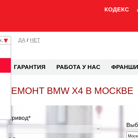
КОДЕКС
кая область
/
НЕТ
И
ГАРАНТИЯ
РАБОТА У НАС
ФРАНШИ
РЕМОНТ BMW X4 В МОСКВЕ
Привод*
Выб