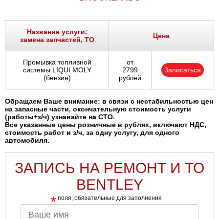
Ростов-на-Дону
Самара
Название услуги:
Цена
замена запчастей, ТО
Санкт-Петербург
Промывка топливной
от
системы LIQUI MOLY
2799
Записаться
Саратов
(бензин)
рублей
Солнцево
Обращаем Ваше внимание: в связи с нестабильностью цен
на запасные части, окончательную стоимость услуги
(работы+з/ч) узнавайте на СТО.
Сочи
Все указанные цены розничные в рублях, включают НДС,
стоимость работ и з/ч, за одну услугу, для одного
автомобиля.
Сургут
ЗАПИСЬ НА РЕМОНТ И ТО
Тольятти
BENTLEY
Тула
*
поля, обязательные для заполнения
Тюмень