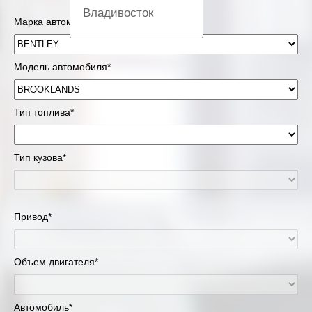
Владивосток
Марка автомобиля*
Вологда
Модель автомобиля*
Екатеринбург
Казань
Тип топлива*
Киров
Тип кузова*
Краснодар
Красноярск
Привод*
Липецк
Объем двигателя*
Москва и Московская область
Муравленко
Автомобиль*