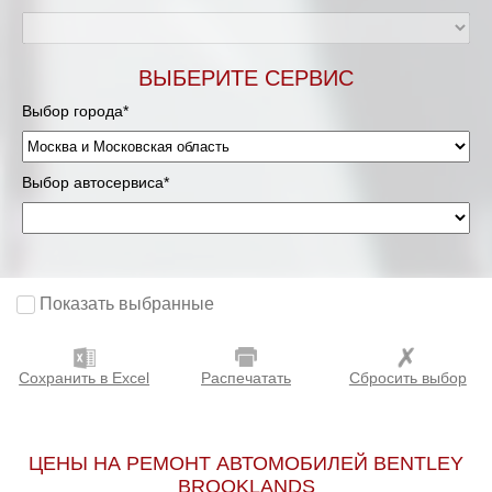
Мурманск
ВЫБЕРИТЕ СЕРВИС
Нижневартовск
Выбор города*
Нижний Новгород
Выбор автосервиса*
Новосибирск
Одинцово
Орёл
Показать выбранные
Оренбург
Сохранить в Excel
Распечатать
Сбросить выбор
Пенза
Петрозаводск
ЦЕНЫ НА РЕМОНТ АВТОМОБИЛЕЙ BENTLEY
BROOKLANDS