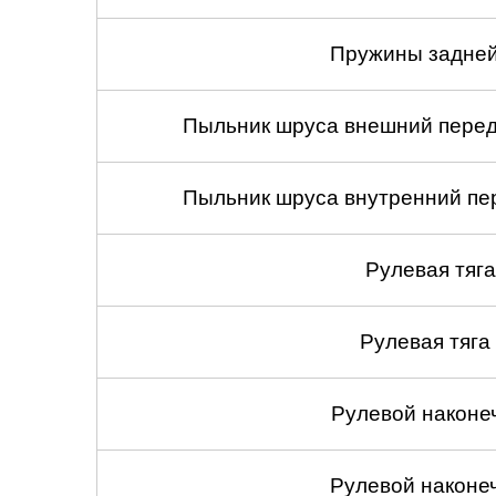
Саратов
Пружины задней
Солнцево
Пыльник шруса внешний передн
Сочи
Пыльник шруса внутренний пер
Сургут
Тольятти
Рулевая тяга
Тула
Рулевая тяга
Тюмень
Ульяновск
Рулевой наконеч
Чебоксары
Рулевой наконеч