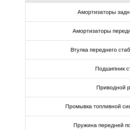
Нижний Новгоро
Амортизаторы задни
Новосибирск
Амортизаторы передни
Одинцово
Орёл
Втулка переднего стаб
Оренбург
Подшипник с
Пенза
Приводной р
Петрозаводск
Ростов-на-Дону
Промывка топливной си
Самара
Пружина передней по
Санкт-Петербург