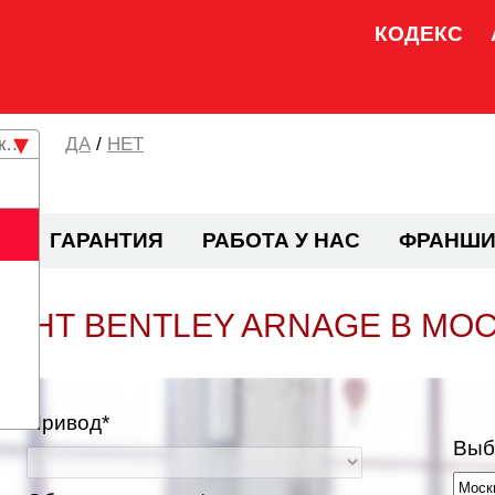
КОДЕКС
кая область
/
НЕТ
И
ГАРАНТИЯ
РАБОТА У НАС
ФРАНШИ
ОНТ BENTLEY ARNAGE В МО
Привод*
Выб