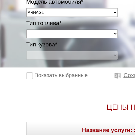
Модель автомобиля*
Казань
Тип топлива*
Киров
Краснодар
Тип кузова*
Красноярск
Липецк
Сох
Показать выбранные
Моск
Муравленко
ЦЕНЫ Н
Мурманск
Нижневартовск
Название услуги: 