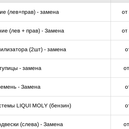
д
е (лев+прав) - замена
от
е (лев + прав) - Замена
от
илизатора (2шт) - замена
о
тупицы - замена
о
емень - Замена
о
стемы LIQUI MOLY (бензин)
о
двески (слева) - Замена
о