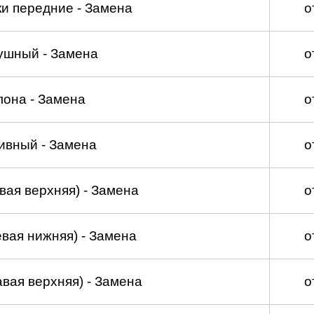
и передние - Замена
о
ушный - Замена
о
лона - Замена
о
ивный - Замена
о
вая верхняя) - Замена
о
вая нижняя) - Замена
о
вая верхняя) - Замена
о