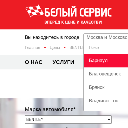
Вы находитесь в городе
Москва и Московс
Главная
Цены
BENTLEY
ARNAGE
Барнаул
О НАС
УСЛУГИ
ЦЕНЫ
АКЦИ
Благовещенск
РЕМ
Брянск
Владивосток
Марка автомобиля*
Вологда
Екатеринбург