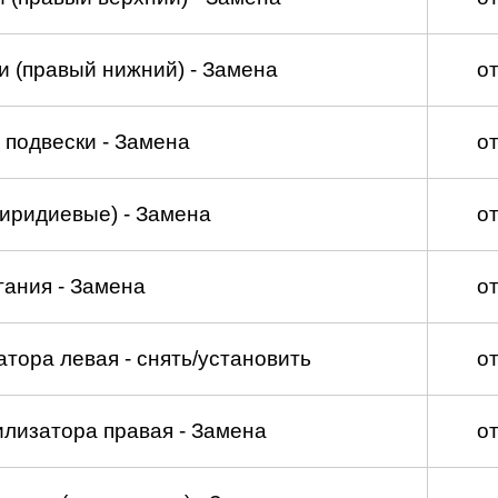
и (правый нижний) - Замена
о
 подвески - Замена
о
(иридиевые) - Замена
о
гания - Замена
о
тора левая - снять/установить
о
илизатора правая - Замена
о