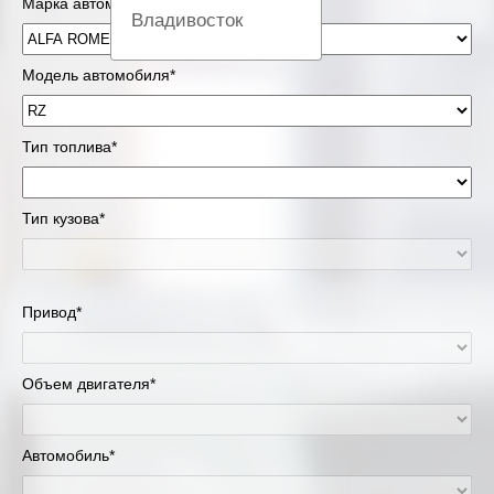
Марка автомобиля*
Владивосток
Вологда
Модель автомобиля*
Екатеринбург
Тип топлива*
Казань
Тип кузова*
Киров
Краснодар
Привод*
Красноярск
Липецк
Объем двигателя*
Москва и Московская область
Автомобиль*
Муравленко