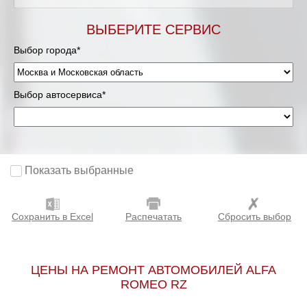
Мурманск
ВЫБЕРИТЕ СЕРВИС
Выбор города*
Нижневартовск
Нижний Новгород
Выбор автосервиса*
Новосибирск
Одинцово
Показать выбранные
Орёл
Сохранить в Excel
Распечатать
Сбросить выбор
Оренбург
Пенза
ЦЕНЫ НА РЕМОНТ АВТОМОБИЛЕЙ ALFA
ROMEO RZ
Петрозаводск