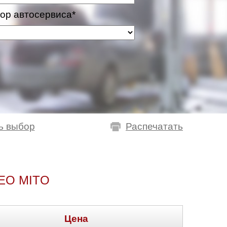
ор автосервиса*
ь выбор
Распечатать
EO MITO
Цена