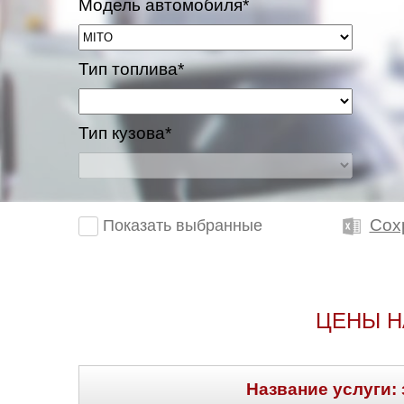
Модель автомобиля*
Казань
Тип топлива*
Киров
Краснодар
Тип кузова*
Красноярск
Липецк
Сох
Показать выбранные
Моск
Муравленко
ЦЕНЫ Н
Мурманск
Нижневартовск
Название услуги: 