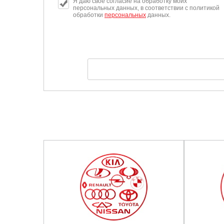
Я даю свое согласие на обработку моих
персональных данных, в соответствии с политикой
обработки
персональных
данных.
Саратов
Солнцево
Сочи
Сургут
Тольятти
Тула
Тюмень
Ульяновск
Чебоксары