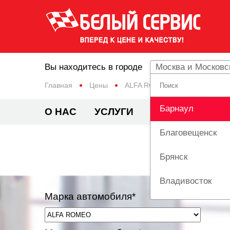
Вы находитесь в городе
Москва и Московс
Главная
Цены
ALFA ROMEO
MITO
Барнаул
О НАС
УСЛУГИ
ЦЕНЫ
АКЦИ
Благовещенск
РЕМ
Брянск
Владивосток
Марка автомобиля*
Вологда
Екатеринбург