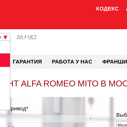
КОДЕКС
кая область
/
НЕТ
И
ГАРАНТИЯ
РАБОТА У НАС
ФРАНШИ
ОНТ ALFA ROMEO MITO В МО
Привод*
Выб