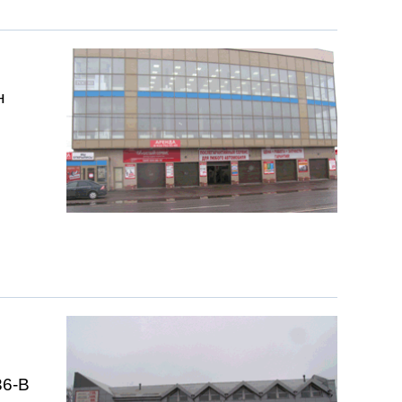
н
36-В