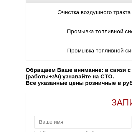
Нижний Новгоро
Очистка воздушного тракта
Новосибирск
Промывка топливной си
Одинцово
Орёл
Промывка топливной си
Оренбург
Обращаем Ваше внимание: в связи с 
Пенза
(работы+з/ч) узнавайте на СТО.
Все указанные цены розничные в рубл
Петрозаводск
ЗАП
Ростов-на-Дону
Самара
Санкт-Петербург