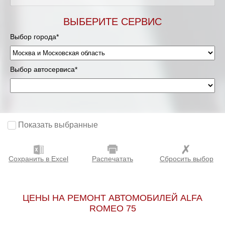
Мурманск
ВЫБЕРИТЕ СЕРВИС
Выбор города*
Нижневартовск
Нижний Новгород
Выбор автосервиса*
Новосибирск
Одинцово
Показать выбранные
Орёл
Сохранить в Excel
Распечатать
Сбросить выбор
Оренбург
Пенза
ЦЕНЫ НА РЕМОНТ АВТОМОБИЛЕЙ ALFA
ROMEO 75
Петрозаводск