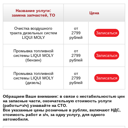
Ростов-на-Дону
Название услуги:
Цена
замена запчастей, ТО
Самара
Очистка воздушного
от
Санкт-Петербург
тракта дизельных систем
2799
Записаться
LIQUI MOLY
рублей
Саратов
Промывка топливной
от
системы LIQUI MOLY
2799
Записаться
Солнцево
(бензин)
рублей
Сочи
Промывка топливной
от
системы LIQUI MOLY
2799
Записаться
(дизель)
рублей
Сургут
Обращаем Ваше внимание: в связи с нестабильностью цен
Тольятти
на запасные части, окончательную стоимость услуги
(работы+з/ч) узнавайте на СТО.
Все указанные цены розничные в рублях, включают НДС,
Тула
стоимость работ и з/ч, за одну услугу, для одного
автомобиля.
Тюмень