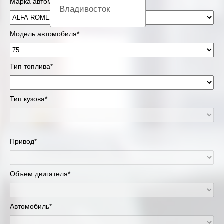
Марка автомобиля*
Владивосток
Вологда
Модель автомобиля*
Екатеринбург
Тип топлива*
Казань
Тип кузова*
Киров
Краснодар
Привод*
Красноярск
Липецк
Объем двигателя*
Москва и Московская область
Автомобиль*
Муравленко