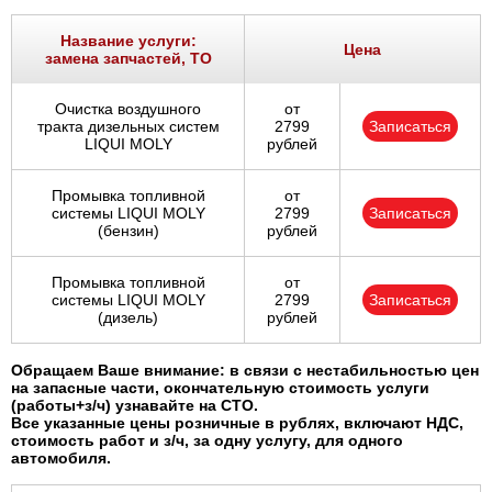
Ростов-на-Дону
Название услуги:
Цена
замена запчастей, ТО
Самара
Очистка воздушного
от
Санкт-Петербург
тракта дизельных систем
2799
Записаться
LIQUI MOLY
рублей
Саратов
Промывка топливной
от
системы LIQUI MOLY
2799
Записаться
Солнцево
(бензин)
рублей
Сочи
Промывка топливной
от
системы LIQUI MOLY
2799
Записаться
(дизель)
рублей
Сургут
Обращаем Ваше внимание: в связи с нестабильностью цен
Тольятти
на запасные части, окончательную стоимость услуги
(работы+з/ч) узнавайте на СТО.
Все указанные цены розничные в рублях, включают НДС,
Тула
стоимость работ и з/ч, за одну услугу, для одного
автомобиля.
Тюмень