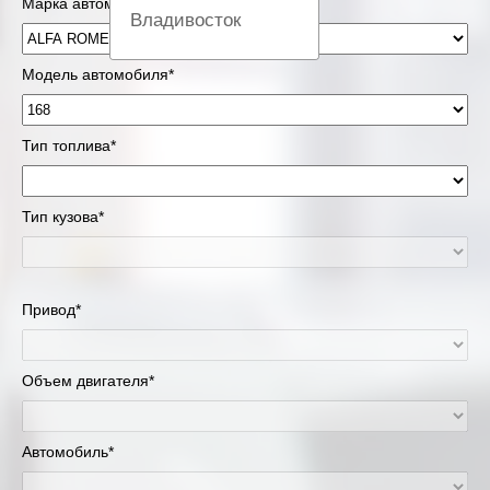
Марка автомобиля*
Владивосток
Вологда
Модель автомобиля*
Екатеринбург
Тип топлива*
Казань
Тип кузова*
Киров
Краснодар
Привод*
Красноярск
Липецк
Объем двигателя*
Москва и Московская область
Автомобиль*
Муравленко