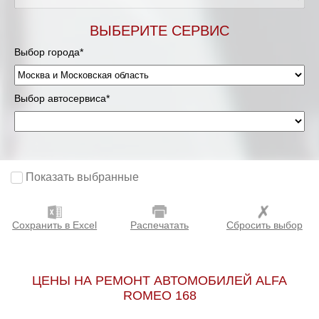
Мурманск
ВЫБЕРИТЕ СЕРВИС
Выбор города*
Нижневартовск
Нижний Новгород
Выбор автосервиса*
Новосибирск
Одинцово
Показать выбранные
Орёл
Сохранить в Excel
Распечатать
Сбросить выбор
Оренбург
Пенза
ЦЕНЫ НА РЕМОНТ АВТОМОБИЛЕЙ ALFA
ROMEO 168
Петрозаводск