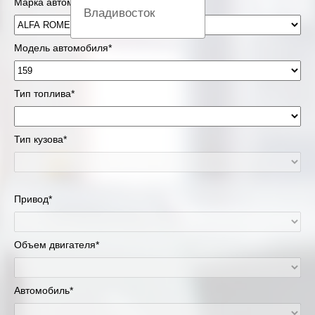
Марка автомобиля*
Владивосток
Вологда
Модель автомобиля*
Екатеринбург
Тип топлива*
Казань
Тип кузова*
Киров
Краснодар
Привод*
Красноярск
Липецк
Объем двигателя*
Москва и Московская область
Автомобиль*
Муравленко