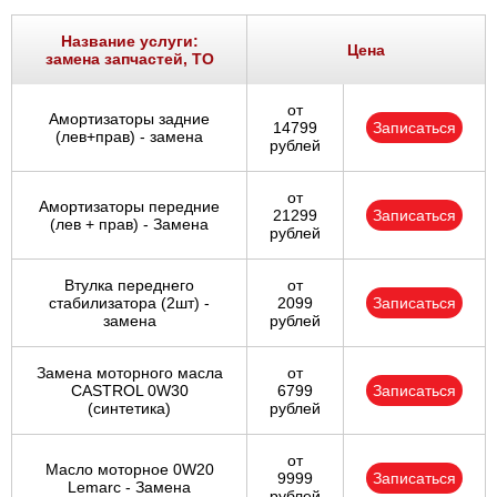
Ростов-на-Дону
Название услуги:
Цена
замена запчастей, ТО
Самара
от
Амортизаторы задние
Санкт-Петербург
14799
Записаться
(лев+прав) - замена
рублей
Саратов
от
Амортизаторы передние
21299
Записаться
Солнцево
(лев + прав) - Замена
рублей
Сочи
Втулка переднего
от
стабилизатора (2шт) -
2099
Записаться
замена
рублей
Сургут
Замена моторного масла
от
Тольятти
CASTROL 0W30
6799
Записаться
(синтетика)
рублей
Тула
от
Масло моторное 0W20
9999
Записаться
Тюмень
Lemarc - Замена
рублей