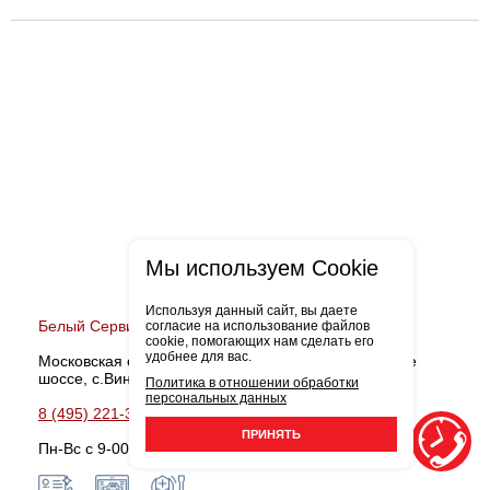
Мы используем Cookie
Используя данный сайт, вы даете
Белый Сервис Виноградово
согласие на использование файлов
cookie, помогающих нам сделать его
удобнее для вас.
Московская обл., Мытищинский район, Дмитровское
шоссе, с.Виноградово, д.36-В
Политика в отношении обработки
персональных данных
8 (495) 221-38-90
Записаться
ПРИНЯТЬ
Пн-Вс с 9-00 до 21-00