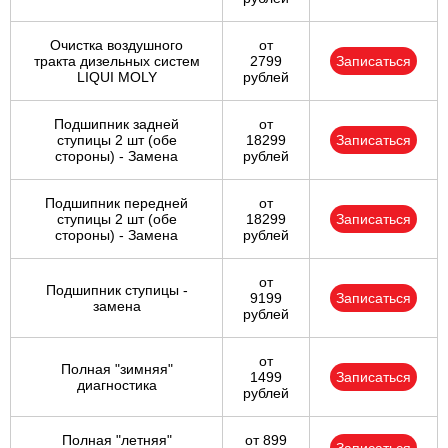
Очистка воздушного
от
тракта дизельных систем
2799
Записаться
LIQUI MOLY
рублей
Подшипник задней
от
ступицы 2 шт (обе
18299
Записаться
стороны) - Замена
рублей
Подшипник передней
от
ступицы 2 шт (обе
18299
Записаться
стороны) - Замена
рублей
от
Подшипник ступицы -
9199
Записаться
замена
рублей
от
Полная "зимняя"
1499
Записаться
диагностика
рублей
Полная "летняя"
от 899