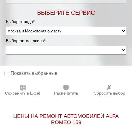
Мурманск
ВЫБЕРИТЕ СЕРВИС
Выбор города*
Нижневартовск
Нижний Новгород
Выбор автосервиса*
Новосибирск
Одинцово
Показать выбранные
Орёл
Сохранить в Excel
Распечатать
Сбросить выбор
Оренбург
Пенза
ЦЕНЫ НА РЕМОНТ АВТОМОБИЛЕЙ ALFA
ROMEO 159
Петрозаводск