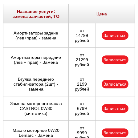
Ростов-на-Дону
Название услуги:
Цена
замена запчастей, ТО
Самара
от
Амортизаторы задние
Санкт-Петербург
14799
Записаться
(лев+прав) - замена
рублей
Саратов
от
Амортизаторы передние
21299
Записаться
Солнцево
(лев + прав) - Замена
рублей
Сочи
Втулка переднего
от
стабилизатора (2шт) -
2199
Записаться
замена
рублей
Сургут
Замена моторного масла
от
Тольятти
CASTROL 0W30
6799
Записаться
(синтетика)
рублей
Тула
от
Масло моторное 0W20
9999
Записаться
Тюмень
Lemarc - Замена
рублей