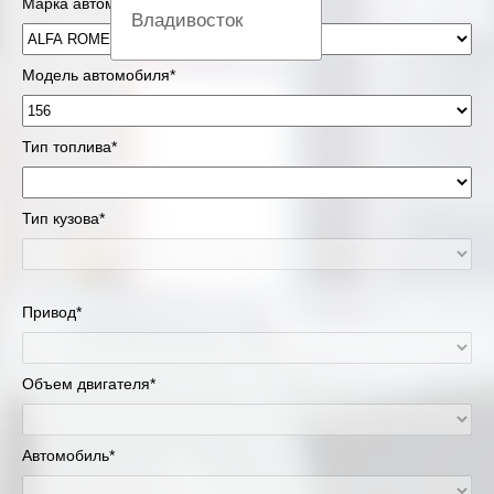
Марка автомобиля*
Владивосток
Вологда
Модель автомобиля*
Екатеринбург
Тип топлива*
Казань
Тип кузова*
Киров
Краснодар
Привод*
Красноярск
Липецк
Объем двигателя*
Москва и Московская область
Автомобиль*
Муравленко