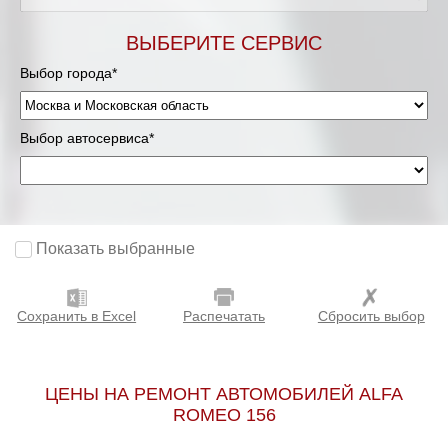
Мурманск
ВЫБЕРИТЕ СЕРВИС
Выбор города*
Нижневартовск
Нижний Новгород
Выбор автосервиса*
Новосибирск
Одинцово
Показать выбранные
Орёл
Сохранить в Excel
Распечатать
Сбросить выбор
Оренбург
Пенза
ЦЕНЫ НА РЕМОНТ АВТОМОБИЛЕЙ ALFA
ROMEO 156
Петрозаводск