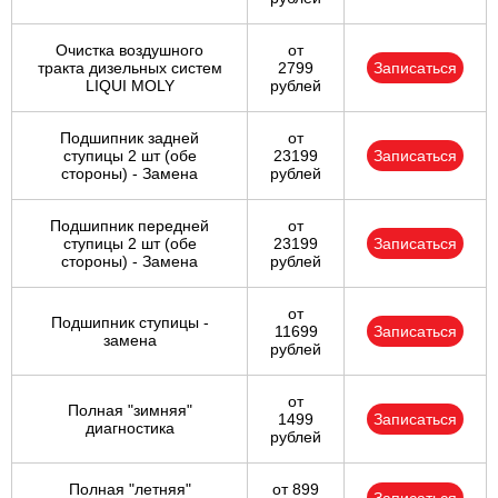
Очистка воздушного
от
тракта дизельных систем
2799
Записаться
LIQUI MOLY
рублей
Подшипник задней
от
ступицы 2 шт (обе
23199
Записаться
стороны) - Замена
рублей
Подшипник передней
от
ступицы 2 шт (обе
23199
Записаться
стороны) - Замена
рублей
от
Подшипник ступицы -
11699
Записаться
замена
рублей
от
Полная "зимняя"
1499
Записаться
диагностика
рублей
Полная "летняя"
от 899