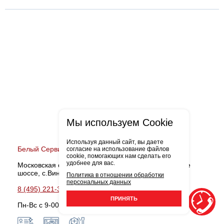
Мы используем Cookie
Используя данный сайт, вы даете
Белый Сервис Виноградово
согласие на использование файлов
cookie, помогающих нам сделать его
удобнее для вас.
Московская обл., Мытищинский район, Дмитровское
шоссе, с.Виноградово, д.36-В
Политика в отношении обработки
персональных данных
8 (495) 221-38-90
Записаться
ПРИНЯТЬ
Пн-Вс с 9-00 до 21-00