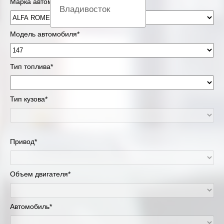
Марка автомобиля*
Владивосток
Вологда
Модель автомобиля*
Екатеринбург
Тип топлива*
Казань
Тип кузова*
Киров
Краснодар
Привод*
Красноярск
Липецк
Объем двигателя*
Москва и Московская область
Автомобиль*
Муравленко