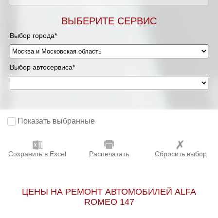
Мурманск
ВЫБЕРИТЕ СЕРВИС
Выбор города*
Нижневартовск
Нижний Новгород
Выбор автосервиса*
Новосибирск
Одинцово
Показать выбранные
Орёл
Сохранить в Excel
Распечатать
Сбросить выбор
Оренбург
Пенза
ЦЕНЫ НА РЕМОНТ АВТОМОБИЛЕЙ ALFA
ROMEO 147
Петрозаводск