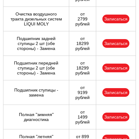
Очистка воздушного
от
тракта дизельных систем
2799
Записаться
LIQUI MOLY
рублей
Подшипник задней
от
ступицы 2 шт (обе
18299
Записаться
стороны) - Замена
рублей
Подшипник передней
от
ступицы 2 шт (обе
18299
Записаться
стороны) - Замена
рублей
от
Подшипник ступицы -
9199
Записаться
замена
рублей
от
Полная "зимняя"
1499
Записаться
диагностика
рублей
Полная "летняя"
от 899