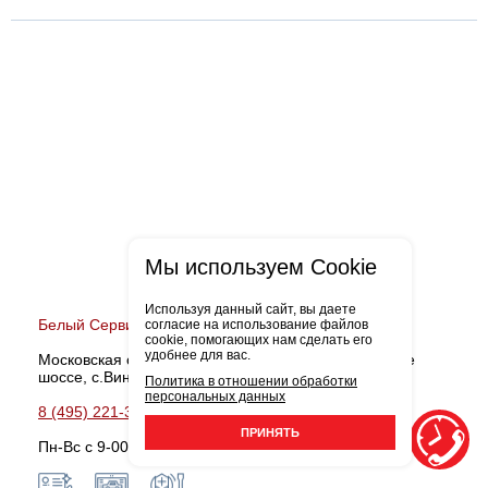
Мы используем Cookie
Используя данный сайт, вы даете
Белый Сервис Виноградово
согласие на использование файлов
cookie, помогающих нам сделать его
удобнее для вас.
Московская обл., Мытищинский район, Дмитровское
шоссе, с.Виноградово, д.36-В
Политика в отношении обработки
персональных данных
8 (495) 221-38-90
Записаться
ПРИНЯТЬ
Пн-Вс с 9-00 до 21-00