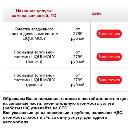
Ростов-на-Дону
Название услуги:
Цена
замена запчастей, ТО
Самара
Очистка воздушного
от
Санкт-Петербург
тракта дизельных систем
2799
Записаться
LIQUI MOLY
рублей
Саратов
Промывка топливной
от
системы LIQUI MOLY
2799
Записаться
Солнцево
(бензин)
рублей
Сочи
Промывка топливной
от
системы LIQUI MOLY
2799
Записаться
(дизель)
рублей
Сургут
Обращаем Ваше внимание: в связи с нестабильностью цен
Тольятти
на запасные части, окончательную стоимость услуги
(работы+з/ч) узнавайте на СТО.
Все указанные цены розничные в рублях, включают НДС,
Тула
стоимость работ и з/ч, за одну услугу, для одного
автомобиля.
Тюмень