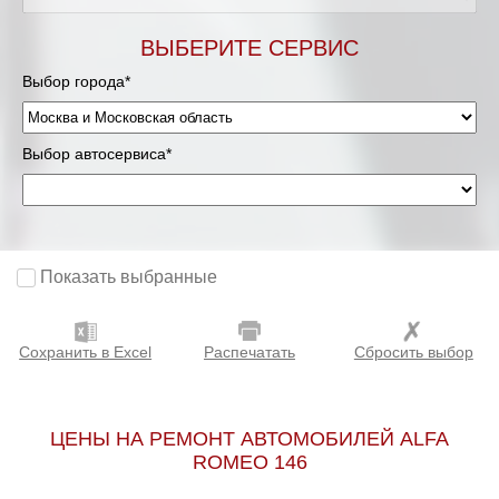
Мурманск
ВЫБЕРИТЕ СЕРВИС
Выбор города*
Нижневартовск
Нижний Новгород
Выбор автосервиса*
Новосибирск
Одинцово
Показать выбранные
Орёл
Сохранить в Excel
Распечатать
Сбросить выбор
Оренбург
Пенза
ЦЕНЫ НА РЕМОНТ АВТОМОБИЛЕЙ ALFA
ROMEO 146
Петрозаводск