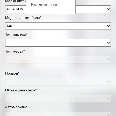
Марка автомобиля*
Владивосток
Вологда
Модель автомобиля*
Екатеринбург
Тип топлива*
Казань
Тип кузова*
Киров
Краснодар
Привод*
Красноярск
Липецк
Объем двигателя*
Москва и Московская область
Автомобиль*
Муравленко