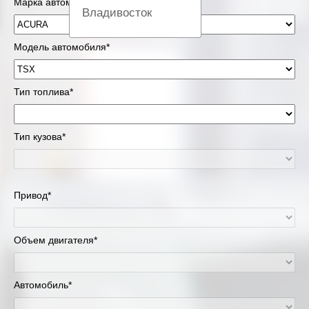
Марка автомобиля*
Владивосток
Вологда
Модель автомобиля*
Екатеринбург
Тип топлива*
Казань
Тип кузова*
Киров
Краснодар
Привод*
Красноярск
Липецк
Объем двигателя*
Москва и Московская область
Автомобиль*
Муравленко