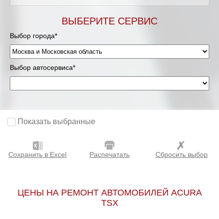
Мурманск
ВЫБЕРИТЕ СЕРВИС
Выбор города*
Нижневартовск
Нижний Новгород
Выбор автосервиса*
Новосибирск
Одинцово
Показать выбранные
Орёл
Сохранить в Excel
Распечатать
Сбросить выбор
Оренбург
Пенза
ЦЕНЫ НА РЕМОНТ АВТОМОБИЛЕЙ ACURA
TSX
Петрозаводск