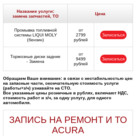
Ростов-на-Дону
Название услуги:
Цена
замена запчастей, ТО
Самара
Промывка топливной
от
Санкт-Петербург
системы LIQUI MOLY
2799
Записаться
(бензин)
рублей
Саратов
от
Тормозные диски задние
9499
Записаться
Солнцево
- Замена
рублей
Сочи
Обращаем Ваше внимание: в связи с нестабильностью цен
на запасные части, окончательную стоимость услуги
(работы+з/ч) узнавайте на СТО.
Сургут
Все указанные цены розничные в рублях, включают НДС,
стоимость работ и з/ч, за одну услугу, для одного
автомобиля.
Тольятти
ЗАПИСЬ НА РЕМОНТ И ТО
Тула
ACURA
Тюмень