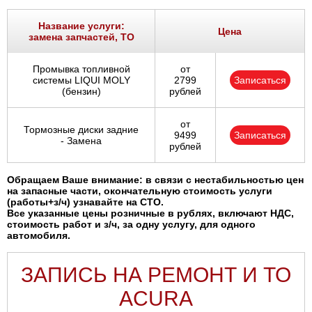
Ростов-на-Дону
Название услуги:
Цена
замена запчастей, ТО
Самара
Промывка топливной
от
Санкт-Петербург
системы LIQUI MOLY
2799
Записаться
(бензин)
рублей
Саратов
от
Тормозные диски задние
9499
Записаться
Солнцево
- Замена
рублей
Сочи
Обращаем Ваше внимание: в связи с нестабильностью цен
на запасные части, окончательную стоимость услуги
(работы+з/ч) узнавайте на СТО.
Сургут
Все указанные цены розничные в рублях, включают НДС,
стоимость работ и з/ч, за одну услугу, для одного
автомобиля.
Тольятти
ЗАПИСЬ НА РЕМОНТ И ТО
Тула
ACURA
Тюмень