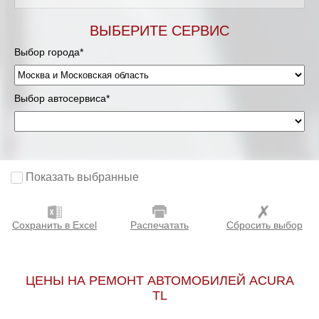
Мурманск
ВЫБЕРИТЕ СЕРВИС
Выбор города*
Нижневартовск
Нижний Новгород
Выбор автосервиса*
Новосибирск
Одинцово
Показать выбранные
Орёл
Сохранить в Excel
Распечатать
Сбросить выбор
Оренбург
Пенза
ЦЕНЫ НА РЕМОНТ АВТОМОБИЛЕЙ ACURA
TL
Петрозаводск