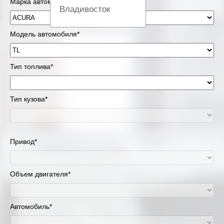
Марка автомобиля*
Владивосток
Вологда
Модель автомобиля*
Екатеринбург
Тип топлива*
Казань
Тип кузова*
Киров
Краснодар
Привод*
Красноярск
Липецк
Объем двигателя*
Москва и Московская область
Автомобиль*
Муравленко