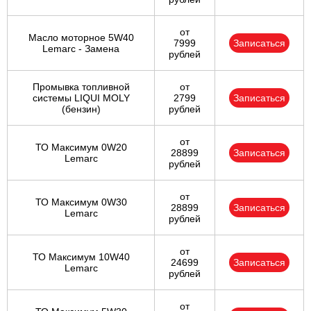
Ульяновск
от
Масло моторное 5W40
7999
Записаться
Lemarc - Замена
рублей
Чебоксары
Промывка топливной
от
Челябинск
системы LIQUI MOLY
2799
Записаться
(бензин)
рублей
Череповец
от
ТО Максимум 0W20
28899
Записаться
Ярославль
Lemarc
рублей
от
ТО Максимум 0W30
28899
Записаться
Lemarc
рублей
от
ТО Максимум 10W40
24699
Записаться
Lemarc
рублей
от