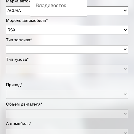
Марка автомобиля*
Владивосток
Вологда
Модель автомобиля*
Екатеринбург
Тип топлива*
Казань
Тип кузова*
Киров
Краснодар
Привод*
Красноярск
Липецк
Объем двигателя*
Москва и Московская область
Автомобиль*
Муравленко