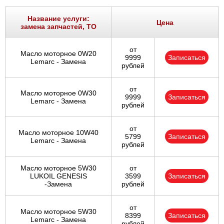
Ростов-на-Дону
Название услуги:
Цена
замена запчастей, ТО
Самара
от
Масло моторное 0W20
Санкт-Петербург
9999
Записаться
Lemarc - Замена
рублей
Саратов
от
Масло моторное 0W30
9999
Записаться
Солнцево
Lemarc - Замена
рублей
Сочи
от
Масло моторное 10W40
5799
Записаться
Lemarc - Замена
рублей
Сургут
Масло моторное 5W30
от
Тольятти
LUKOIL GENESIS
3599
Записаться
-Замена
рублей
Тула
от
Масло моторное 5W30
8399
Записаться
Тюмень
Lemarc - Замена
рублей