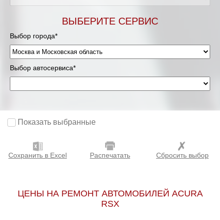
Мурманск
ВЫБЕРИТЕ СЕРВИС
Выбор города*
Нижневартовск
Нижний Новгород
Выбор автосервиса*
Новосибирск
Одинцово
Показать выбранные
Орёл
Сохранить в Excel
Распечатать
Сбросить выбор
Оренбург
Пенза
ЦЕНЫ НА РЕМОНТ АВТОМОБИЛЕЙ ACURA
RSX
Петрозаводск