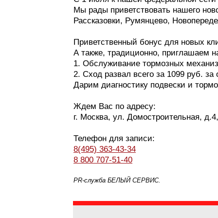
Мы рады приветствовать нашего нов
Рассказовки, Румянцево, Новопереде
Казань
Приветственный бонус для новых кли
Киров
А также, традиционно, приглашаем н
1. Обслуживание тормозных механизмо
Краснодар
2. Сход развал всего за 1099 руб. за 
Дарим диагностику подвески и тор
Красноярск
Ждем Вас по адресу:
Липецк
г. Москва, ул. Домостроительная, д.4,
Моск
Телефон для записи:
8(495) 363-43-34
Муравленко
8 800 707-51-40
PR-служба БЕЛЫЙ СЕРВИС.
Мурманск
Нижневартовск