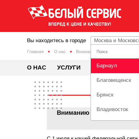
Вы находитесь в городе
Москва и Московс
Главная
О нас
Вниманию всех автовладельце
Барнаул
О НАС
УСЛУГИ
ЦЕНЫ
АКЦИ
Благовещенск
Брянск
Владивосток
Вниманию всех автовладе
Вологда
С 1 июля к нашей федеральной сети
Екатеринбург