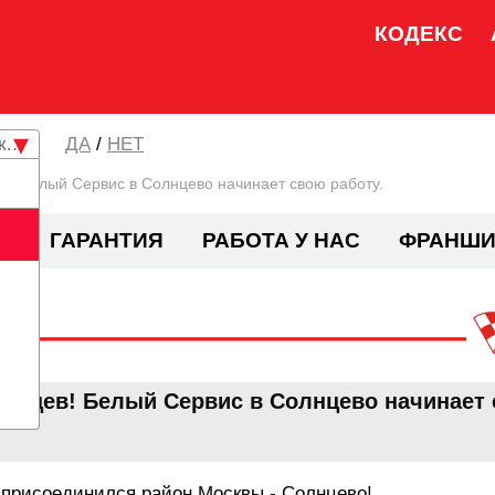
КОДЕКС
кая область
/
НЕТ
в! Белый Сервис в Солнцево начинает свою работу.
И
ГАРАНТИЯ
РАБОТА У НАС
ФРАНШИ
льцев! Белый Сервис в Солнцево начинает 
 присоединился район Москвы - Солнцево!