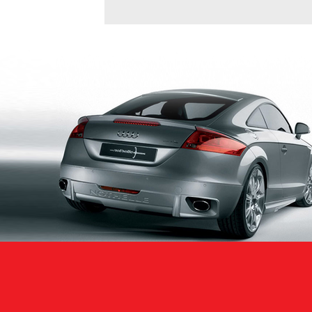
Нижний Новгоро
Новосибирск
Одинцово
Орёл
Оренбург
Пенза
Петрозаводск
Ростов-на-Дону
Самара
Санкт-Петербург