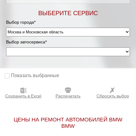
Мурманск
ВЫБЕРИТЕ СЕРВИС
Выбор города*
Нижневартовск
Нижний Новгород
Выбор автосервиса*
Новосибирск
Одинцово
Показать выбранные
Орёл
Сохранить в Excel
Распечатать
Сбросить выбор
Оренбург
Пенза
ЦЕНЫ НА РЕМОНТ АВТОМОБИЛЕЙ BMW
BMW
Петрозаводск