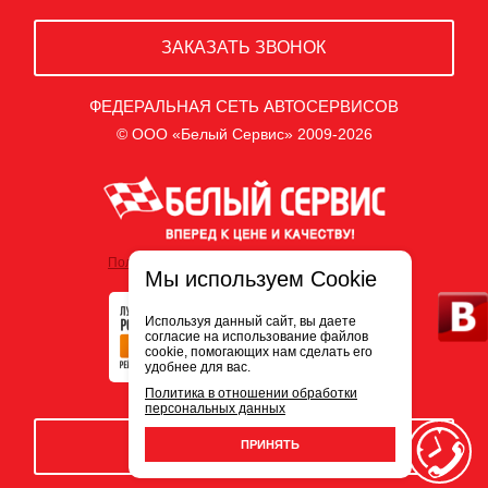
ЗАКАЗАТЬ ЗВОНОК
ФЕДЕРАЛЬНАЯ СЕТЬ АВТОСЕРВИСОВ
© ООО «Белый Сервис» 2009-2026
Политика обработки персональных данных
Мы используем Cookie
Используя данный сайт, вы даете
согласие на использование файлов
cookie, помогающих нам сделать его
удобнее для вас.
Политика в отношении обработки
персональных данных
ЗАПИСЬ НА СЕРВИС
ПРИНЯТЬ