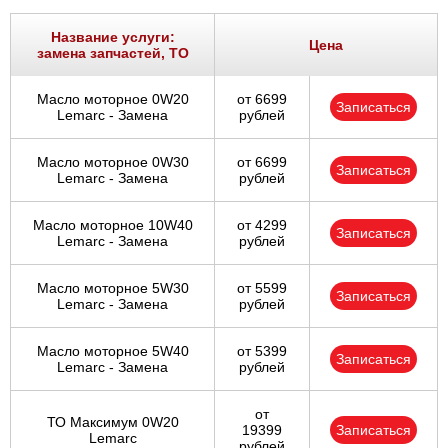
Ростов-на-Дону
Название услуги:
Цена
замена запчастей, ТО
Самара
Масло моторное 0W20
от 6699
Записаться
Санкт-Петербург
Lemarc - Замена
рублей
Саратов
Масло моторное 0W30
от 6699
Записаться
Lemarc - Замена
рублей
Солнцево
Масло моторное 10W40
от 4299
Записаться
Lemarc - Замена
рублей
Сочи
Масло моторное 5W30
от 5599
Сургут
Записаться
Lemarc - Замена
рублей
Тольятти
Масло моторное 5W40
от 5399
Записаться
Lemarc - Замена
рублей
Тула
от
ТО Максимум 0W20
19399
Записаться
Тюмень
Lemarc
рублей