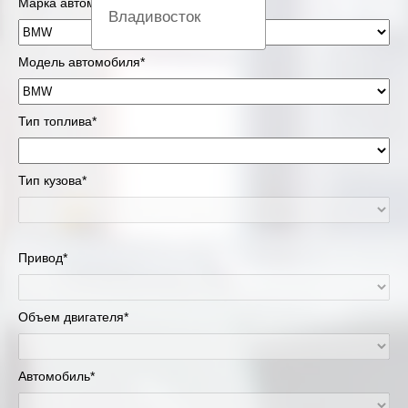
Марка автомобиля*
Владивосток
Вологда
Модель автомобиля*
Екатеринбург
Тип топлива*
Казань
Тип кузова*
Киров
Краснодар
Привод*
Красноярск
Липецк
Объем двигателя*
Москва и Московская область
Автомобиль*
Муравленко